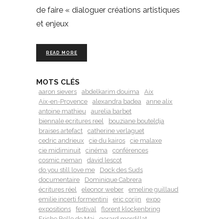
de faire « dialoguer créations artistiques
et enjeux
READ MORE
MOTS CLÉS
aaron sievers
abdelkarim douima
Aix
Aix-en-Provence
alexandra badea
anne alix
antoine mathieu
aurelia barbet
biennale ecritures reel
bouziane bouteldja
braises artefact
catherine verlaguet
cedric andrieux
cie du kairos
cie malaxe
cie midiminuit
cinéma
conférences
cosmic neman
david lescot
do you still love me
Dock des Suds
documentaire
Dominique Cabrera
écritures réel
eleonor weber
emeline guillaud
emilie incerti formentini
eric corijn
expo
expositions
festival
florent klockenbring
Friche Belle de Mai
gerard mordillat