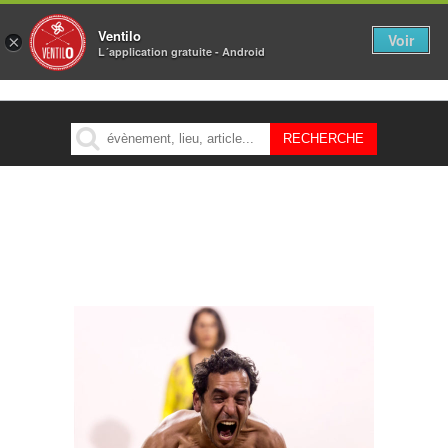
Ventilo
Voir
×
L´application gratuite - Android
MENU