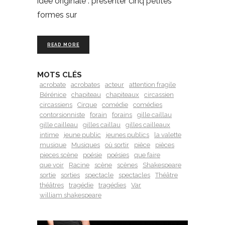
idée originale : présenter cinq petites
formes sur
READ MORE
MOTS CLÉS
acrobate
acrobates
acteur
attention fragile
Bérénice
chapiteau
chapiteaux
circassien
circassiens
Cirque
comédie
comédies
contorsionniste
forain
forains
gille caillau
gille cailleau
gilles caillau
gilles cailleaux
intime
jeune public
jeunes publics
la valette
musique
Musiques
où sortir
pièce
pièces
pieces scène
poésie
poésies
que faire
que voir
Racine
scène
scènes
Shakespeare
sortie
sorties
spectacle
spectacles
Théâtre
théâtres
tragédie
tragédies
Var
william shakespeare