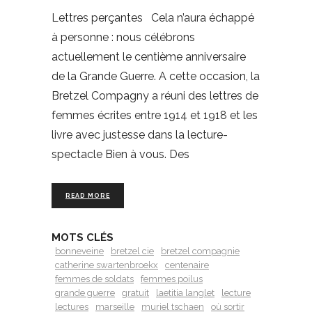
Lettres perçantes Cela n’aura échappé
à personne : nous célébrons
actuellement le centième anniversaire
de la Grande Guerre. A cette occasion, la
Bretzel Compagny a réuni des lettres de
femmes écrites entre 1914 et 1918 et les
livre avec justesse dans la lecture-
spectacle Bien à vous. Des
READ MORE
MOTS CLÉS
bonneveine
bretzel cie
bretzel compagnie
catherine swartenbroekx
centenaire
femmes de soldats
femmes poilus
grande guerre
gratuit
laetitia langlet
lecture
lectures
marseille
muriel tschaen
où sortir