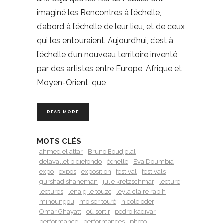
imaginé les Rencontres à l’échelle,
d’abord à l’échelle de leur lieu, et de ceux
qui les entouraient. Aujourd’hui, c’est à
l’échelle d’un nouveau territoire inventé
par des artistes entre Europe, Afrique et
Moyen-Orient, que
READ MORE
MOTS CLÉS
ahmed el attar
Bruno Boudjelal
delavallet bidiefondo
échelle
Eva Doumbia
expo
expos
exposition
festival
festivals
gurshad shaheman
julie kretzschmar
lecture
lectures
lénaïg le touze
leyla claire rabih
minoungou
moïser touré
nicole oder
Omar Ghayatt
où sortir
pedro kadivar
performance
performances
photo