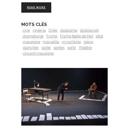
READ MORE
MOTS CLÉS
ciné
cinéma
Criée
dadaisme
dostoievski
dramaturge
Friche
Friche Belle de Mai
idiot
macaigne
marseille
myschkine
pièce
planches
sortie
sorties
sortir
Théâtre
vincent macaigne