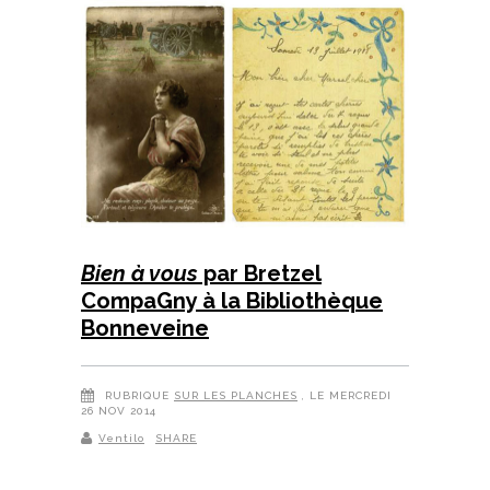
Bien à vous
par Bretzel
CompaGny à la Bibliothèque
Bonneveine
RUBRIQUE
SUR LES PLANCHES
, LE MERCREDI
26 NOV 2014
Ventilo
SHARE