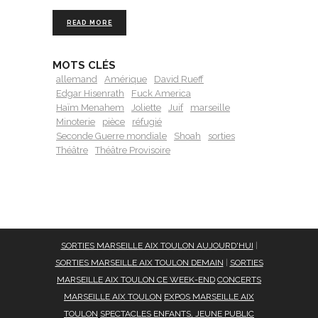
READ MORE
MOTS CLÉS
allemand
Amérique
David Rueff
Edgar Hisenrath
Fuck America
Haïm Menahem
Joliette
Juif
marseille
Minoterie
pièce
réfugié
Seconde Guerre mondiale
Shoah
sorties
Théâtre
Théâtre Provisoire
SORTIES MARSEILLE AIX TOULON AUJOURD'HUI
|
SORTIES MARSEILLE AIX TOULON DEMAIN
|
SORTIES
MARSEILLE AIX TOULON CE WEEK-END
CONCERTS
MARSEILLE AIX TOULON
EXPOS MARSEILLE AIX
TOULON
SPECTACLES ENFANTS, JEUNE PUBLIC