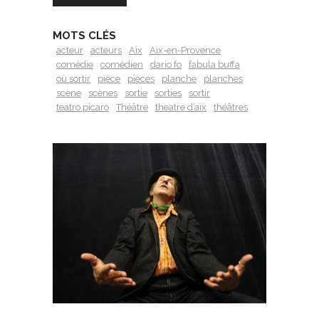
MOTS CLÉS
acteur
acteurs
Aix
Aix-en-Provence
comédie
comédien
dario fo
fabula buffa
où sortir
pièce
pièces
planche
planches
scène
scènes
sortie
sorties
sortir
teatro picaro
Théâtre
theatre d’aix
théâtres