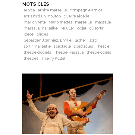
MOTS CLÉS
arnica
arnica marseille
compagnie arnica
écris moi un mouton
guerre algérie
marionnette
Marionnettes
marseille
massalia
massalia marseille
MuCEM
objet
où sortir
pièce
pièces
Sébastien Joanniez. Emilie Flacher
sortir
sortir marseille
spectacle
spectacles
Théâtre
théâtre d’objets
Théâtre Massalia
theatre objets
théâtres
Thierry Küttel