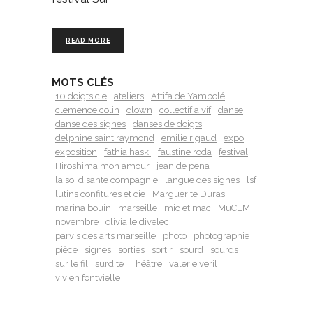
READ MORE
MOTS CLÉS
10 doigts cie
ateliers
Attifa de Yambolé
clemence colin
clown
collectif a vif
danse
danse des signes
danses de doigts
delphine saint raymond
emilie rigaud
expo
exposition
fathia haski
faustine roda
festival
Hiroshima mon amour
jean de pena
la soi disante compagnie
langue des signes
lsf
lutins confitures et cie
Marguerite Duras
marina bouin
marseille
mic et mac
MuCEM
novembre
olivia le divelec
parvis des arts marseille
photo
photographie
pièce
signes
sorties
sortir
sourd
sourds
sur le fil
surdite
Théâtre
valerie veril
vivien fontvielle