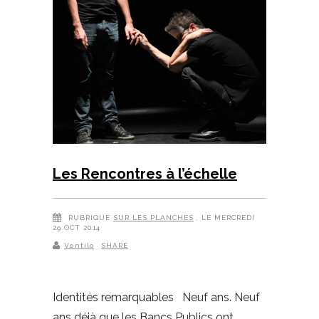
Les Rencontres à l’échelle
RUBRIQUE
SUR LES PLANCHES
, LE MERCREDI
29 OCT 2014
Ventilo
SHARE
Identités remarquables Neuf ans. Neuf
ans déjà que les Bancs Publics ont