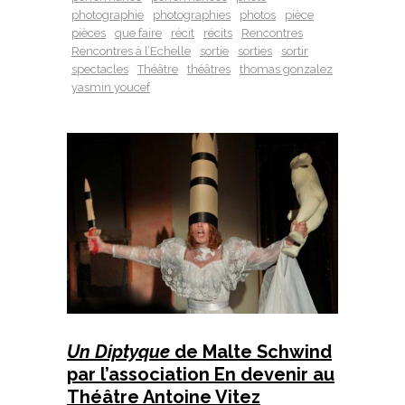
photographie
photographies
photos
pièce
pièces
que faire
récit
récits
Rencontres
Rencontres à l’Echelle
sortie
sorties
sortir
spectacles
Théâtre
théâtres
thomas gonzalez
yasmin youcef
Un Diptyque
de Malte Schwind
par l’association En devenir au
Théâtre Antoine Vitez