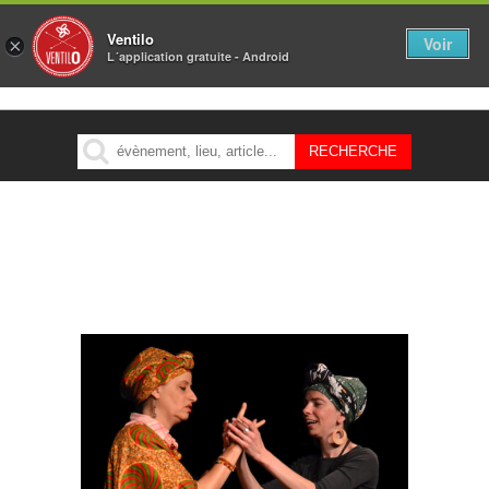
Ventilo
Voir
×
L´application gratuite - Android
MENU