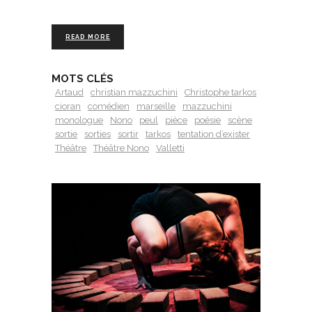
READ MORE
MOTS CLÉS
Artaud
christian mazzuchini
Christophe tarkos
cioran
comédien
marseille
mazzuchini
monologue
Nono
peul
pièce
poésie
scène
sortie
sorties
sortir
tarkos
tentation d’exister
Théâtre
Théâtre Nono
Valletti