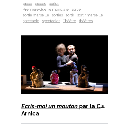
pièce
pièces
poilus
Première Guerre mondiale
sortie
sortie marseille
sorties
sortir
sortir marseille
spectacle
spectacles
Théâtre
théâtres
Ecris-moi un mouton
par la C
ie
Arnica