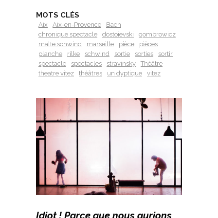
MOTS CLÉS
Aix
Aix-en-Provence
Bach
chronique spectacle
dostoievski
gombrowicz
malte schwind
marseille
pièce
pièces
planche
rilke
schwind
sortie
sorties
sortir
spectacle
spectacles
stravinsky
Théâtre
theatre vitez
théâtres
un dyptique
vitez
Idiot ! Parce que nous aurions