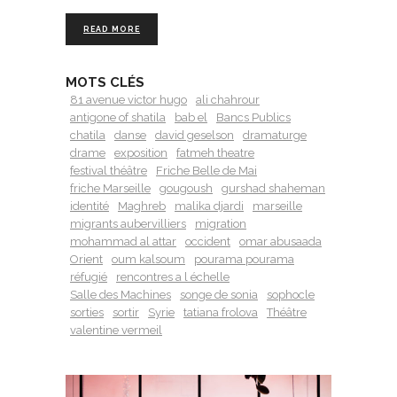
READ MORE
MOTS CLÉS
81 avenue victor hugo
ali chahrour
antigone of shatila
bab el
Bancs Publics
chatila
danse
david geselson
dramaturge
drame
exposition
fatmeh theatre
festival théâtre
Friche Belle de Mai
friche Marseille
gougoush
gurshad shaheman
identité
Maghreb
malika djardi
marseille
migrants aubervilliers
migration
mohammad al attar
occident
omar abusaada
Orient
oum kalsoum
pourama pourama
réfugié
rencontres a l échelle
Salle des Machines
songe de sonia
sophocle
sorties
sortir
Syrie
tatiana frolova
Théâtre
valentine vermeil