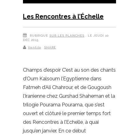
Les Rencontres à l’Échelle
RUBRIQUE
SUR LES PLANCHES
, LE JEUDI 10
DÉC 2015
Ventilo
SHARE
Champs d’espoir C’est au son des chants
d’Oum Kalsoum l’Egyptienne dans
Fatmeh d’Ali Chahrour, et de Gougoush
l’Iranienne chez Gurshad Shaheman et la
trilogie Pourama Pourama, que s’est
ouvert et clôturé le premier temps fort
des Rencontres à l’Echelle, à quai
jusqu’en janvier. En ce début