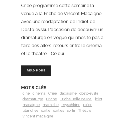
Criée programme cette semaine la
venue à la Friche de Vincent Macaigne
avec une réadaptation de L’Idiot de
Dostoïevski. L’occasion de découvrir un
dramaturge en vogue qui n’hésite pas à
faire des allers-retours entre le cinéma
et le théâtre. Ce qui
READ MORE
MOTS CLÉS
ciné
cinéma
Criée
dadaisme
dostoievski
dramaturge
Friche
Friche Belle de Mai
idiot
macaigne
marseille
myschkine
pièce
planches
sortie
sorties
sortir
Théâtre
vincent macaigne