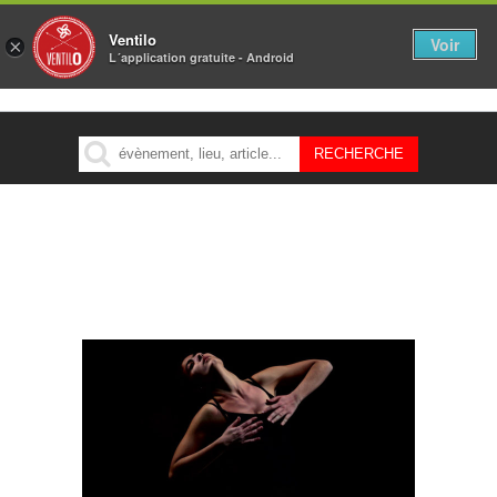
Ventilo
Voir
×
L´application gratuite - Android
MENU