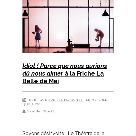
Idiot ! Parce que nous aurions
dû nous aimer
à la Friche La
Belle de Mai
RUBRIQUE
SUR LES PLANCHES
, LE MERCREDI
15 OCT 2014
Ventilo
SHARE
Soyons désinvolte Le Théâtre de la