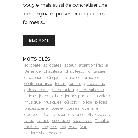
bougie, mais aussi de concrétiser une
idée originale : présenter cinq petites
formes sur
READ MORE
MOTS CLÉS
acrobate
acrobates
acteur
attention fragile
Bérénice
chapiteau
chapiteaux
circassien
circassiens
Cirque
comédie
comédies
contorsionniste
forain
forains
gille caillau
gille cailleau
gilles caillau
gilles cailleaux
intime
jeune public
jeunes publics
la valette
musique
Musiques
où sortir
pièce
pièces
pieces scène
poésie
poésies
que faire
que voir
Racine
scène
scènes
Shakespeare
sortie
sorties
spectacle
spectacles
Théâtre
théâtres
tragédie
tragédies
Var
william shakespeare