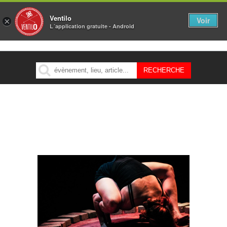
Ventilo
Voir
×
L´application gratuite - Android
MENU