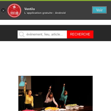
Ventilo
Voir
×
L´application gratuite - Android
MENU