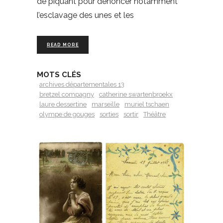
de piquant pour dénoncer notamment
l’esclavage des unes et les
READ MORE
MOTS CLÉS
archives départementales 13
bretzel compagny
catherine swartenbroekx
laure dessertine
marseille
muriel tschaen
olympe de gouges
sorties
sortir
Théâtre