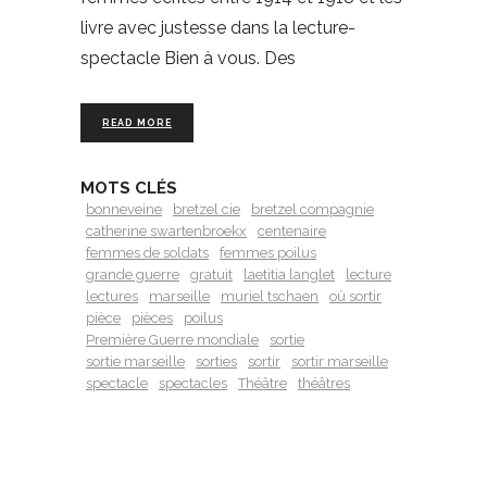
livre avec justesse dans la lecture-
spectacle Bien à vous. Des
READ MORE
MOTS CLÉS
bonneveine
bretzel cie
bretzel compagnie
catherine swartenbroekx
centenaire
femmes de soldats
femmes poilus
grande guerre
gratuit
laetitia langlet
lecture
lectures
marseille
muriel tschaen
où sortir
pièce
pièces
poilus
Première Guerre mondiale
sortie
sortie marseille
sorties
sortir
sortir marseille
spectacle
spectacles
Théâtre
théâtres