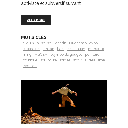
activiste et subversif suivant
READ MORE
MOTS CLÉS
ai quin
ai weiwei
dessin
Duchamp
expo
exposition
fan tan
han
installation
marseille
ming
MuCEM
olympe de gouges
peinture
politique
sculpture
sorties
sortir
surréalisme
tradition