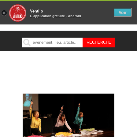
Ventilo
Voir
×
L´application gratuite - Android
MENU