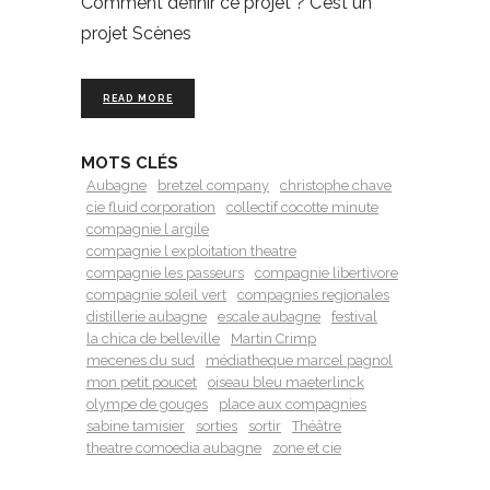
Comment définir ce projet ? C’est un
projet Scènes
READ MORE
MOTS CLÉS
Aubagne
bretzel company
christophe chave
cie fluid corporation
collectif cocotte minute
compagnie l argile
compagnie l exploitation theatre
compagnie les passeurs
compagnie libertivore
compagnie soleil vert
compagnies regionales
distillerie aubagne
escale aubagne
festival
la chica de belleville
Martin Crimp
mecenes du sud
médiatheque marcel pagnol
mon petit poucet
oiseau bleu maeterlinck
olympe de gouges
place aux compagnies
sabine tamisier
sorties
sortir
Théâtre
theatre comoedia aubagne
zone et cie