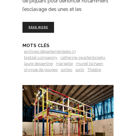
de piquant pour dénoncer notamment
l’esclavage des unes et les
READ MORE
MOTS CLÉS
archives départementales 13
bretzel compagny
catherine swartenbroekx
laure dessertine
marseille
muriel tschaen
olympe de gouges
sorties
sortir
Théâtre