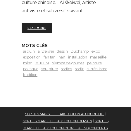
culture chinoise. Ai Weiwei, artiste
activiste et subversif suivant
READ MORE
MOTS CLÉS
ai quin
ai weiwei
dessin
Duchamp
expo
exposition
fan tan
han
installation
marseille
ming
MuCEM
olympe de gouges
peinture
politique
sculpture
sorties
sortir
surréalisme
tradition
SORTIES MARSEILLE AIX TOULON AUJOURD'HUI
|
SORTIES MARSEILLE AIX TOULON DEMAIN
|
SORTIES
MARSEILLE AIX TOULON CE WEEK-END
CONCERTS