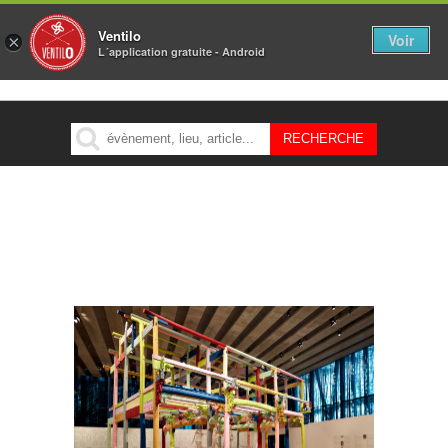
Ventilo
Voir
×
L´application gratuite - Android
MENU