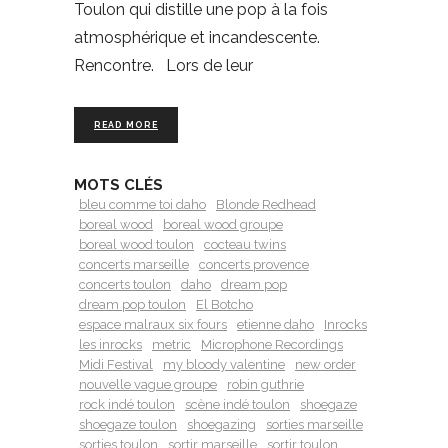
Toulon qui distille une pop à la fois
atmosphérique et incandescente.
Rencontre. Lors de leur
READ MORE
MOTS CLÉS
bleu comme toi daho
Blonde Redhead
boreal wood
boreal wood groupe
boreal wood toulon
cocteau twins
concerts marseille
concerts provence
concerts toulon
daho
dream pop
dream pop toulon
El Botcho
espace malraux six fours
etienne daho
Inrocks
les inrocks
metric
Microphone Recordings
Midi Festival
my bloody valentine
new order
nouvelle vague groupe
robin guthrie
rock indé toulon
scène indé toulon
shoegaze
shoegaze toulon
shoegazing
sorties marseille
sorties toulon
sortir marseille
sortir toulon