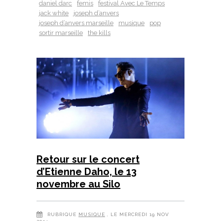
daniel darc
femis
festival Avec Le Temps
jack white
joseph d’anvers
joseph d’anvers marseille
musique
pop
sortir marseille
the kills
Retour sur le concert
d’Etienne Daho, le 13
novembre au Silo
RUBRIQUE
MUSIQUE
, LE MERCREDI 19 NOV