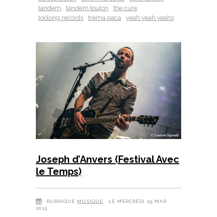
tandem
tandem toulon
the cure
toolong records
trema paca
yeah yeah yeahs
Joseph d’Anvers (Festival Avec
le Temps)
RUBRIQUE
MUSIQUE
, LE MERCREDI 25 MAR
2015