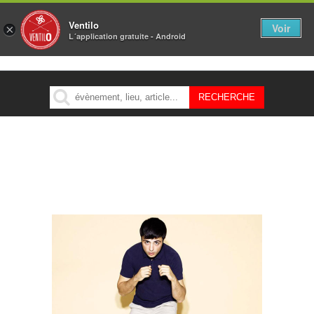
Ventilo
Voir
×
L´application gratuite - Android
MENU