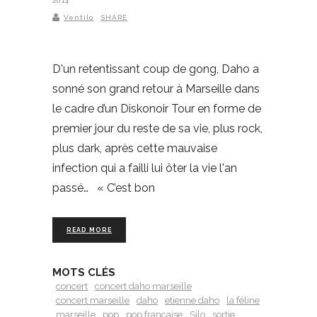
2014
Ventilo
SHARE
D'un retentissant coup de gong, Daho a
sonné son grand retour à Marseille dans
le cadre d’un Diskonoir Tour en forme de
premier jour du reste de sa vie, plus rock,
plus dark, après cette mauvaise
infection qui a failli lui ôter la vie l'an
passé… « C’est bon
READ MORE
MOTS CLÉS
concert
concert daho marseille
concert marseille
daho
etienne daho
la féline
marseille
pop
pop francaise
Silo
sortie