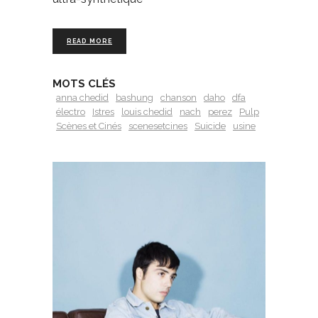
READ MORE
MOTS CLÉS
anna chedid
bashung
chanson
daho
dfa
électro
Istres
louis chedid
nach
perez
Pulp
Scènes et Cinés
scenesetcines
Suicide
usine