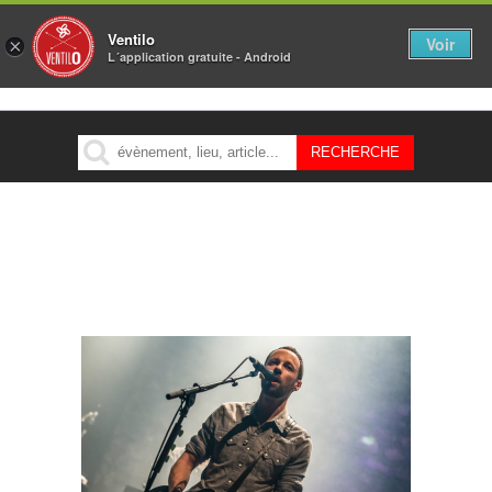
Ventilo
Voir
×
L´application gratuite - Android
MENU