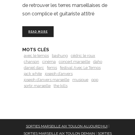
de retrouver les terres marseillaises de
son complice et guitariste attitré
READ MORE
MOTS CLÉS
avec le temps
bashung
cédric le roux
chanson
cinéma
concert marseille
daho
daniel darc
femis
festival Avec Le Temps
jack white
joseph d’anvers
joseph d’anvers marseille
musique
pop
sortir marseille
the kills
SORTIES MARSEILLE AIX TOULON AUJOURD'HUI
|
SORTIES MARSEILLE AIX TOULON DEMAIN
|
SORTIES