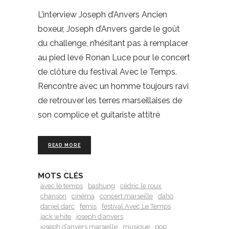
L’interview Joseph d’Anvers Ancien
boxeur, Joseph d’Anvers garde le goût
du challenge, n’hésitant pas à remplacer
au pied levé Ronan Luce pour le concert
de clôture du festival Avec le Temps.
Rencontre avec un homme toujours ravi
de retrouver les terres marseillaises de
son complice et guitariste attitré
READ MORE
MOTS CLÉS
avec le temps
bashung
cédric le roux
chanson
cinéma
concert marseille
daho
daniel darc
femis
festival Avec Le Temps
jack white
joseph d’anvers
joseph d’anvers marseille
musique
pop