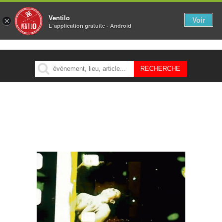
Ventilo
Voir
×
L´application gratuite - Android
MENU