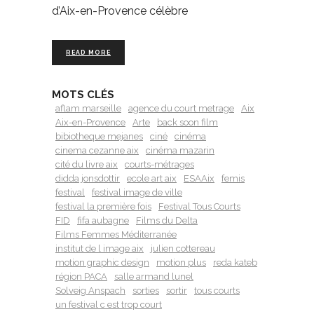
d’Aix-en-Provence célèbre
READ MORE
MOTS CLÉS
aflam marseille
agence du court metrage
Aix
Aix-en-Provence
Arte
back soon film
bibiotheque mejanes
ciné
cinéma
cinema cezanne aix
cinéma mazarin
cité du livre aix
courts-métrages
didda jonsdottir
ecole art aix
ESAAix
femis
festival
festival image de ville
festival la première fois
Festival Tous Courts
FID
fifa aubagne
Films du Delta
Films Femmes Méditerranée
institut de l image aix
julien cottereau
motion graphic design
motion plus
reda kateb
région PACA
salle armand lunel
Solveig Anspach
sorties
sortir
tous courts
un festival c est trop court