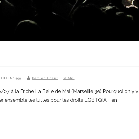
NTILO N° 499
Damien Boeuf
SHARE
e 6/07 à la Friche La Belle de Mai (Marseille 3e) Pourquoi on y 
rer ensemble les luttes pour les droits LGBTQIA + en