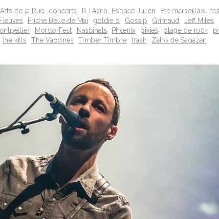
 Arts de la Rue
concerts
DJ Asna
Espace Julien
Ete marseillais
fe
Fleuves
Friche Belle de Mai
goldie b
Gossip
Grimaud
Jeff Miles
ontpellier
MordorFest
Nasbinals
Phœnix
pixies
plage de rock
p
the kills
The Vaccines
Timber Timbre
trash
Zaho de Sagazan