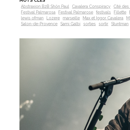
MOTS CLÉS
Abstraxion B2B Shön Paul
Cavalera Conspiracy
Cité des
Festival Palmarosa
Festival Palmarose
festivals
Fillette
lewis ofman
Lozere
marseille
Max et Iggor Cavalera
M
Salon-de-Provence
Sami Galbi
sorties
sortir
Stuntman