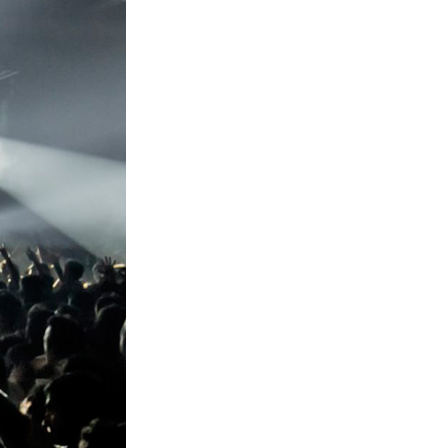
La Ville-sans-Nom, Marseille
dans la bouche de ceux qui
l’assassinent
de Bruno Le
Dantec