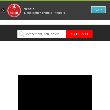
Ventilo
Voir
×
L´application gratuite - Android
MENU