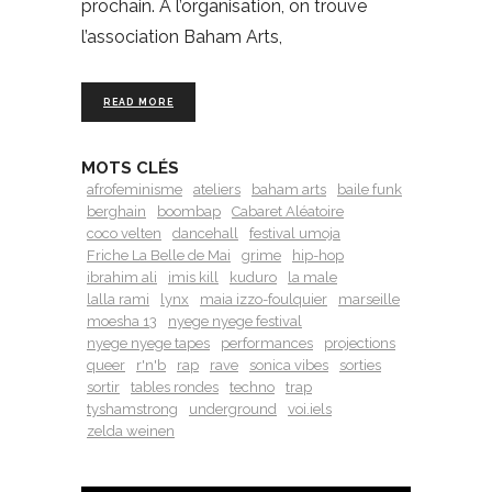
prochain. À l’organisation, on trouve
l’association Baham Arts,
READ MORE
MOTS CLÉS
afrofeminisme
ateliers
baham arts
baile funk
berghain
boombap
Cabaret Aléatoire
coco velten
dancehall
festival umoja
Friche La Belle de Mai
grime
hip-hop
ibrahim ali
imis kill
kuduro
la male
lalla rami
lynx
maia izzo-foulquier
marseille
moesha 13
nyege nyege festival
nyege nyege tapes
performances
projections
queer
r'n'b
rap
rave
sonica vibes
sorties
sortir
tables rondes
techno
trap
tyshamstrong
underground
voi.iels
zelda weinen