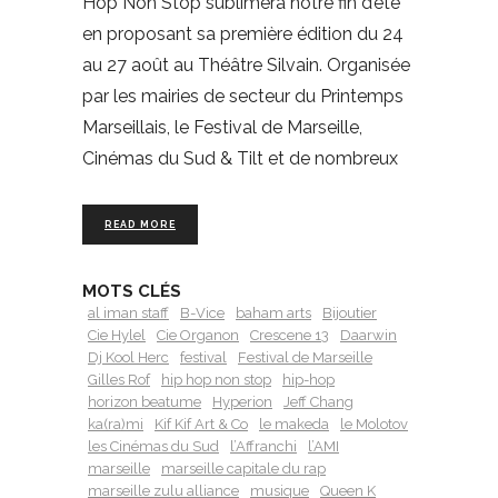
Hop Non Stop sublimera notre fin d’été
en proposant sa première édition du 24
au 27 août au Théâtre Silvain. Organisée
par les mairies de secteur du Printemps
Marseillais, le Festival de Marseille,
Cinémas du Sud & Tilt et de nombreux
READ MORE
MOTS CLÉS
al iman staff
B-Vice
baham arts
Bijoutier
Cie Hylel
Cie Organon
Crescene 13
Daarwin
Dj Kool Herc
festival
Festival de Marseille
Gilles Rof
hip hop non stop
hip-hop
horizon beatume
Hyperion
Jeff Chang
ka(ra)mi
Kif Kif Art & Co
le makeda
le Molotov
les Cinémas du Sud
l’Affranchi
l’AMI
marseille
marseille capitale du rap
marseille zulu alliance
musique
Queen K