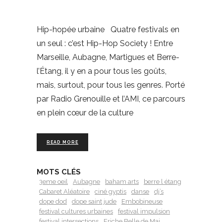
Hip-hopée urbaine Quatre festivals en
un seul : c’est Hip-Hop Society ! Entre
Marseille, Aubagne, Martigues et Berre-
l’Étang, il y en a pour tous les goûts,
mais, surtout, pour tous les genres. Porté
par Radio Grenouille et l’AMI, ce parcours
en plein cœur de la culture
READ MORE
MOTS CLÉS
3eme oeil
Aubagne
baham arts
berre l étang
Cabaret Aléatoire
ciné gyptis
danse
dj’s
dope dod
dope saint jude
Embobineuse
festival cultures urbaines
festival impulsion
festival intersections
Friche Belle de Mai