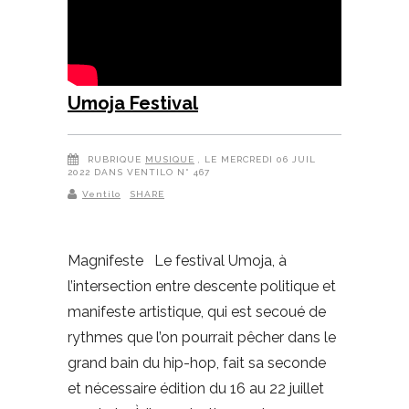
Umoja Festival
RUBRIQUE
MUSIQUE
, LE MERCREDI 06 JUIL
2022 DANS VENTILO N° 467
Ventilo
SHARE
Magnifeste Le festival Umoja, à
l’intersection entre descente politique et
manifeste artistique, qui est secoué de
rythmes que l’on pourrait pêcher dans le
grand bain du hip-hop, fait sa seconde
et nécessaire édition du 16 au 22 juillet