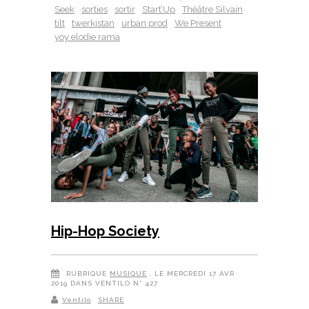
Seek
sorties
sortir
Start’Up
Théâtre Silvain
tilt
twerkistan
urban prod
We Present
yoy elodie rama
Hip-Hop Society
RUBRIQUE
MUSIQUE
, LE MERCREDI 17 AVR
2019 DANS VENTILO N° 427
Ventilo
SHARE