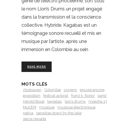
génie de l’électro phocéenne, sort sous
le nom Lion’s Drums un projet engagé
dans la transmission et la conscience
collective. Hybride, Kagabas est un
témoignage sonore recueilli et mis en
musique par l’artiste, après une
immersion en Colombie au sein
READ MORE
MOTS CLÉS
Abstraxion
Colombie
correns
encore encore
exposition
festival actoral
franz k. florez
gand
Harold Boué
kagabas
lion’s drums
moesha 13
MuCEM
musique
musique électronique
nativa
paradise down by the lake
sierra nevada