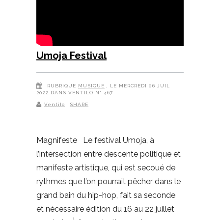
Umoja Festival
RUBRIQUE
MUSIQUE
, LE MERCREDI 06 JUIL
2022 DANS VENTILO N° 467
Ventilo
SHARE
Magnifeste Le festival Umoja, à
l’intersection entre descente politique et
manifeste artistique, qui est secoué de
rythmes que l’on pourrait pêcher dans le
grand bain du hip-hop, fait sa seconde
et nécessaire édition du 16 au 22 juillet