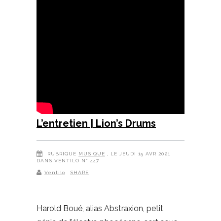
L’entretien | Lion’s Drums
RUBRIQUE
MUSIQUE
, LE JEUDI 15 AVR 2021
DANS VENTILO N° 447
Ventilo
SHARE
Harold Boué, alias Abstraxion, petit