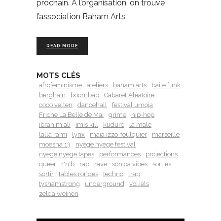
prochain. À l’organisation, on trouve
l’association Baham Arts,
READ MORE
MOTS CLÉS
afrofeminisme
ateliers
baham arts
baile funk
berghain
boombap
Cabaret Aléatoire
coco velten
dancehall
festival umoja
Friche La Belle de Mai
grime
hip-hop
ibrahim ali
imis kill
kuduro
la male
lalla rami
lynx
maia izzo-foulquier
marseille
moesha 13
nyege nyege festival
nyege nyege tapes
performances
projections
queer
r'n'b
rap
rave
sonica vibes
sorties
sortir
tables rondes
techno
trap
tyshamstrong
underground
voi.iels
zelda weinen