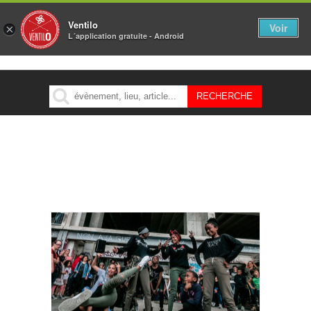
Ventilo
Voir
×
L´application gratuite - Android
MENU