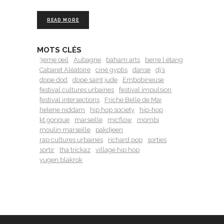
READ MORE
MOTS CLÉS
3eme oeil
Aubagne
baham arts
berre l étang
Cabaret Aléatoire
ciné gyptis
danse
dj’s
dope dod
dope saint jude
Embobineuse
festival cultures urbaines
festival impulsion
festival intersections
Friche Belle de Mai
helene niddam
hip hop society
hip-hop
kt gorique
marseille
micflow
mombi
moulin marseille
pakdjeen
rap cultures urbaines
richard pop
sorties
sortir
tha trickaz
village hip hop
yugen blakrok