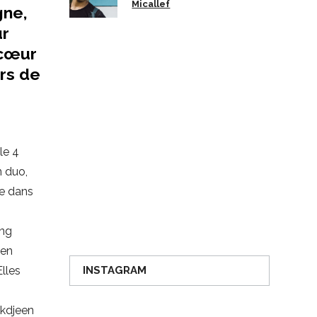
Micallef
gne,
ur
 cœur
urs de
le 4
n duo,
ue dans
ing
gen
Elles
INSTAGRAM
akdjeen