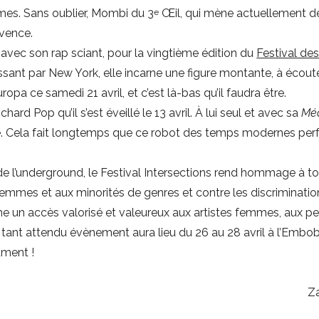
es. Sans oublier, Mombi du 3
Œil, qui mène actuellement d
e
ovence.
avec son rap sciant, pour la vingtième édition du
Festival de
assant par New York, elle incarne une figure montante, à écout
opa ce samedi 21 avril, et c’est là-bas qu’il faudra être.
ichard Pop qu’il s’est éveillé le 13 avril. À lui seul et avec sa
Mé
crée. Cela fait longtemps que ce robot des temps modernes pe
e l’underground, le Festival Intersections rend hommage à to
x femmes et aux minorités de genres et contre les discriminatio
ame un accès valorisé et valeureux aux artistes femmes, aux p
 tant attendu évènement aura lieu du 26 au 28 avril à l’Embo
ument !
Z