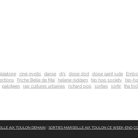
léatoire
ciné gyptis
danse
dj’s
dope dod
dope saint jude
Embo
sections
Friche Belle de Mai
helene niddam
hip hop society
hip-h
pakdjeen
rap cultures urbaines
richard pop
sorties
sortir
tha tri
ILLE AIX TOULON DEMAIN
|
SORTIES MARSEILLE AIX TOULON CE WEEK-END
CO