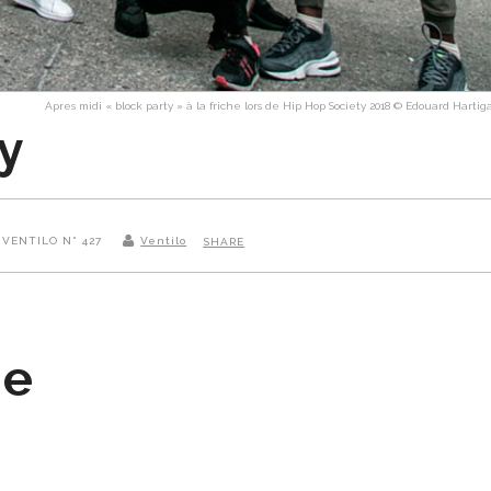
Apres midi « block party » à la friche lors de Hip Hop Society 2018 © Edouard Hartig
y
S VENTILO N° 427
Ventilo
SHARE
ne