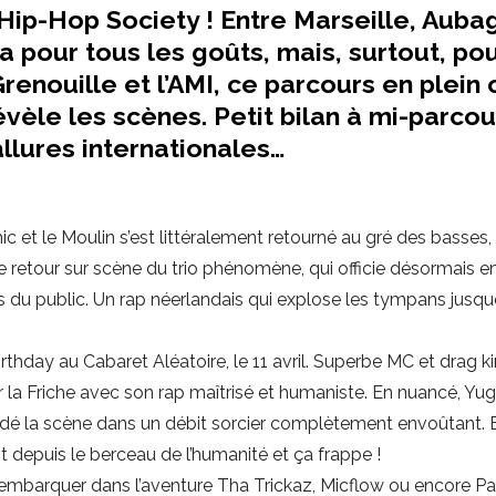
t Hip-Hop Society ! Entre Marseille, Auba
 a pour tous les goûts, mais, surtout, po
renouille et l’AMI, ce parcours en plein
révèle les scènes. Petit bilan à mi-parco
llures internationales…
et le Moulin s’est littéralement retourné au gré des basses, 
Le retour sur scène du trio phénomène, qui officie désormais e
es du public. Un rap néerlandais qui explose les tympans jusq
rthday au Cabaret Aléatoire, le 11 avril. Superbe MC et drag k
r la Friche avec son rap maîtrisé et humaniste. En nuancé, Yu
inondé la scène dans un débit sorcier complètement envoûtant. 
t depuis le berceau de l’humanité et ça frappe !
su embarquer dans l’aventure Tha Trickaz, Micflow ou encore P