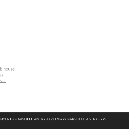
bineuse
op
ckaz
NCERTS MARSEILLE AIX TOULON
EXPOS MARSEILLE AIX TOULON