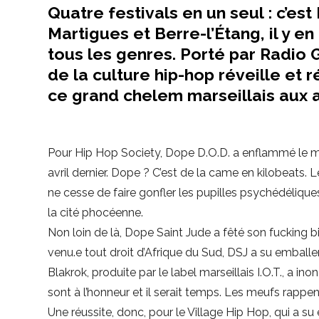
Quatre festivals en un seul : c’es
Martigues et Berre-l’Étang, il y en
tous les genres. Porté par Radio G
de la culture hip-hop réveille et 
ce grand chelem marseillais aux a
Pour Hip Hop Society, Dope D.O.D. a enflammé le mic 
avril dernier. Dope ? C’est de la came en kilobeats. 
ne cesse de faire gonfler les pupilles psychédéliqu
la cité phocéenne.
Non loin de là, Dope Saint Jude a fêté son fucking bi
venu.e tout droit d’Afrique du Sud, DSJ a su emballe
Blakrok, produite par le label marseillais I.O.T., a 
sont à l’honneur et il serait temps. Les meufs rappen
Une réussite, donc, pour le Village Hip Hop, qui a 