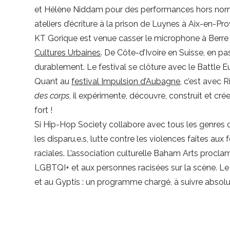
et Hélène Niddam pour des performances hors norm
ateliers d’écriture à la prison de Luynes à Aix-en-Pr
KT Gorique est venue casser le microphone à Berre 
Cultures Urbaines
. De Côte-d’Ivoire en Suisse, en p
durablement. Le festival se clôture avec le Battle Eur
Quant au
festival Impulsion d’Aubagne
, c’est avec R
des corps
, il expérimente, découvre, construit et 
fort !
Si Hip-Hop Society collabore avec tous les genres d
les disparu.e.s, lutte contre les violences faites au
raciales. L’association culturelle Baham Arts procl
LGBTQI+ et aux personnes racisées sur la scène. Le
et au Gyptis : un programme chargé, à suivre absol