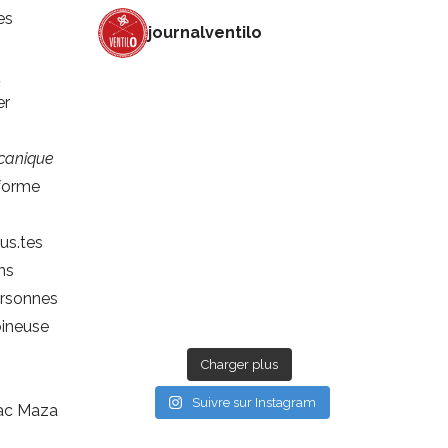
es
journalventilo
s
er
canique
rforme
us.tes
ns
ersonnes
bineuse
Charger plus
Suivre sur Instagram
ac Maza