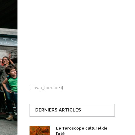
La Ville-sans-Nom, Marseille
dans la bouche de ceux qui
l’assassinent
de Bruno Le
Dantec
[sibwp_form id=1]
DERNIERS ARTICLES
Le Taroscope culturel de
l’été