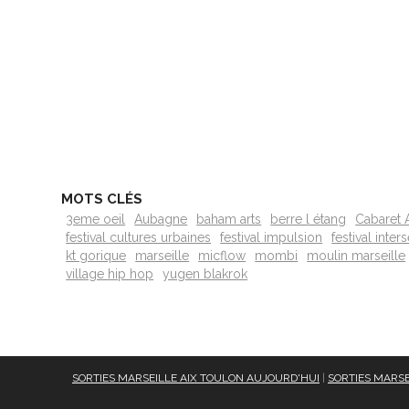
MOTS CLÉS
3eme oeil
Aubagne
baham arts
berre l étang
Cabaret A
festival cultures urbaines
festival impulsion
festival inter
kt gorique
marseille
micflow
mombi
moulin marseille
village hip hop
yugen blakrok
SORTIES MARSEILLE AIX TOULON AUJOURD'HUI
|
SORTIES MARSE