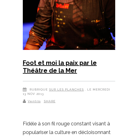
Foot et moi la paix par le
Théâtre de la Mer
RUBRIQUE
SUR LES PLANCHES
, LE MERCREDI
13 NOV 2013
Ventilo
SHARE
Fidèle à son fil rouge constant visant à
populariser la culture en décloisonnant