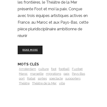
les frontières, le Théâtre de la Mer
présente Foot et moi la paix. Conçue
avec trois équipes artistiques actives en
France, au Maroc et aux Pays-Bas, cette
pièce pluridisciplinaire ambitionne de
réunir
READ MORE
MOTS CLÉS
Amsterdam
culture
foot
football
Fuzibet
Maroc
marseille
migrations
paix
Pays-Bas
port
Rabat
sorties
spectacle
supporters
Théâtre
Théâtre de la Mer
ville