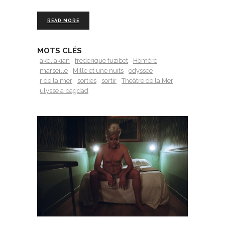
READ MORE
MOTS CLÉS
akel akian
frederique fuzibet
Homère
marseille
Mille et une nuits
odyssee
r de la mer
sorties
sortir
Théâtre de la Mer
ulysse a bagdad