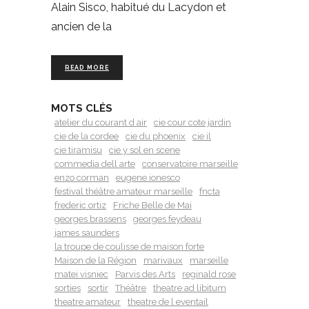
Alain Sisco, habitué du Lacydon et
ancien de la
READ MORE
MOTS CLÉS
atelier du courant d air
cie cour cote jardin
cie de la cordee
cie du phoenix
cie il
cie tiramisu
cie y sol en scene
commedia dell arte
conservatoire marseille
enzo corman
eugene ionesco
festival théâtre amateur marseille
fncta
frederic ortiz
Friche Belle de Mai
georges brassens
georges feydeau
james saunders
la troupe de coulisse de maison forte
Maison de la Région
marivaux
marseille
matei visniec
Parvis des Arts
reginald rose
sorties
sortir
Théâtre
theatre ad libitum
theatre amateur
theatre de l eventail