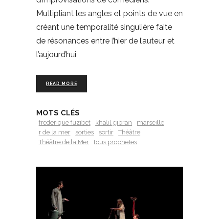
Multipliant les angles et points de vue en
créant une temporalité singulière faite
de résonances entre l’hier de l’auteur et
l’aujourd’hui
READ MORE
MOTS CLÉS
frederique fuzibet
khalil gibran
marseille
r de la mer
sorties
sortir
Théâtre
Théâtre de la Mer
tous prophetes