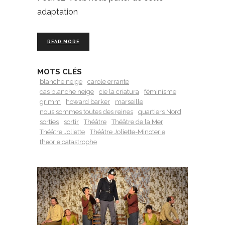
adaptation
READ MORE
MOTS CLÉS
blanche neige
carole errante
cas blanche neige
cie la criatura
féminisme
grimm
howard barker
marseille
nous sommes toutes des reines
quartiers Nord
sorties
sortir
Théâtre
Théâtre de la Mer
Théâtre Joliette
Théâtre Joliette-Minoterie
theorie catastrophe