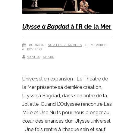
Ulysse à Bagdad
à l’R de la Mer
RUBRIQUE
SUR LES PLANCHES
, LE MERCREDI
01 FÉV 2017
Ventilo
SHARE
Universel en expansion Le Théâtre de
la Mer présente sa dernière création,
Ulysse à Bagdad, dans son antre de la
Joliette. Quand L’Odyssée rencontre Les
Mille et Une Nuits pour nous plonger au
cœur des errances d’un Ulysse universel.
Une fois rentré à Ithaque sain et sauf