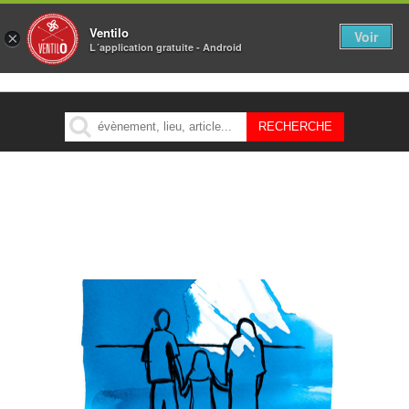
Ventilo
Voir
×
L´application gratuite - Android
MENU