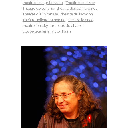
theatre de la grille verte
Théâtre de la Mer
Théâtre de Lenche
theatre des bernardines
Théâtre du Gymnase
theatre du lacydon
Théâtre Joliette-Minoterie
theatre la criee
theatre toursky
treteaux du charrel
troupe tetehem
victor haim