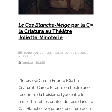
Le Cas Blanche-Neige
par la C
ie
la Criatura au Théâtre
Joliette-Minoterie
RUBRIQUE
SUR LES PLANCHES
, LE MERCREDI
20 AVR 2016
Ventilo
SHARE
L’Interview Carole Errante (Cie La
Criatura) Carole Errante orchestre une
rencontre du troisième type entre le
music-hall et les contes de fées dans Le
Cas Blanche-Neige, une réécriture de la