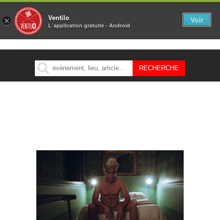
Ventilo
Voir
×
L´application gratuite - Android
MENU