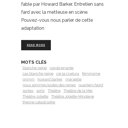
fable par Howard Barker. Entretien sans
fard avec la metteuse en scène.
Pouvez-vous nous parler de cette
adaptation
READ MORE
MOTS CLÉS
blanche neige
carole errante
cas blanche neige
cie la criatura
féminisme
grimm
howard barker
marseille
nous sommes toutes des reines
quartiers Nord
sorties
sortir
Théâtre
Théâtre de la Mer
Théâtre Joliette
Théâtre Joliette-Minoterie
theorie catastrophe