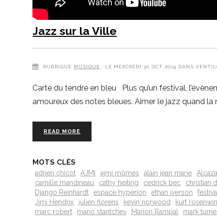
Jazz sur la Ville
RUBRIQUE
MUSIQUE
, LE MERCREDI 30 OCT 2019 DANS VENTIL
Carte du tendre en bleu Plus qu’un festival, l’évènem
amoureux des notes bleues. Aimer le jazz quand la n
READ MORE
MOTS CLÉS
adrien chicot
AJMI
ajmi mômes
alain jean marie
Alcaza
camille mandineau
cathy heiting
cedrick bec
christian
Django Reinhardt
espace hyperion
ethan iverson
festiva
Jimi Hendrix
julien florens
kevin norwood
kurt rosenwin
marc robert
mario stantchev
Marion Rampal
mark turne