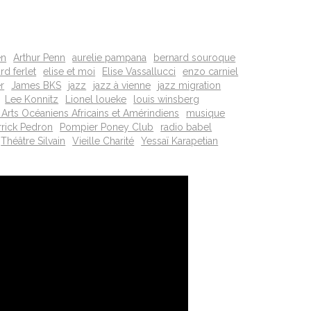
en
Arthur Penn
aurelie pampana
bernard souroque
d ferlet
elise et moi
Elise Vassallucci
enzo carniel
r
James BKS
jazz
jazz à vienne
jazz migration
Lee Konnitz
Lionel loueke
louis winsberg
Arts Océaniens Africains et Amérindiens
musique
rrick Pedron
Pompier Poney Club
radio babel
Théâtre Silvain
Vieille Charité
Yessaï Karapetian