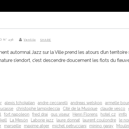
O N° 436
Ventilo
SHARE
ent automnal Jazz sur la Ville prend les atours d’un territoire
ature s’endort, c’est descendre doucement les flots du fleuve
r
alexis tchokalian
andre ceccarelli
andreas welskop
armelle bou
 ducasse
christophe lampideccia
Cité de la Musique
claude vesco
l
fort napoleon
fred drai
gus viseur
Henri Florens
hotel c2
imfp
kell
La Mesòn
Laborie jazz
laure donnat
laurent coulondre
le no
r
marseille
maxime atger
michel petrucciani
minino garay
Moulin