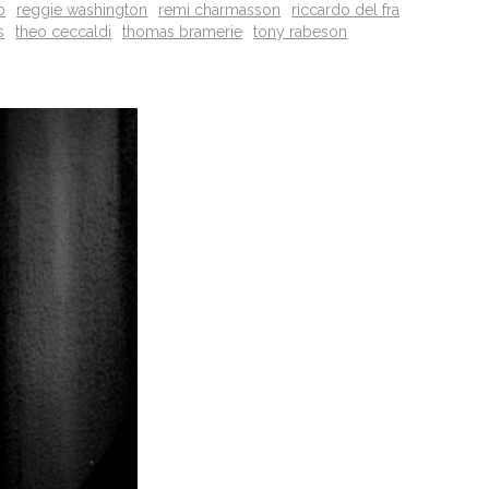
o
reggie washington
remi charmasson
riccardo del fra
s
theo ceccaldi
thomas bramerie
tony rabeson