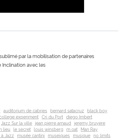
 sublimé par la mobilisation de partenaires
 Inclination avec les
r
auditorium de cabries
bernard satacruz
black boy
college experiment
Cri du Port
diego Imbert
Jazz Sur la ville
jean pierre arnaud
jeremy bruyere
n lieu
le secret
louis winsberg
m.oat
Man Ray
 à Jazz
musée cantini
museiques
musique
no limits