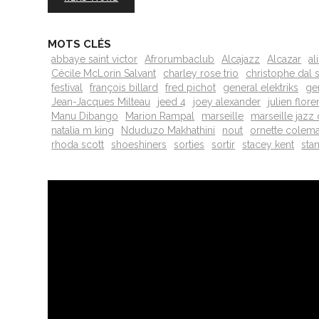
MOTS CLÉS
abbaye saint victor
Afrorumbaclub
Alcajazz
Alcazar
al
Cécile McLorin Salvant
charley rose trio
christophe dal 
festival
françois billard
fred pichot
general elektriks
ge
Jean-Jacques Milteau
jeed 4
joey alexander
julien flore
Manu Dibango
Marion Rampal
marseille
marseille jazz
natalia m king
Nduduzo Makhathini
nout
ornette colem
rhoda scott
shoeshiners
sorties
sortir
stacey kent
sta