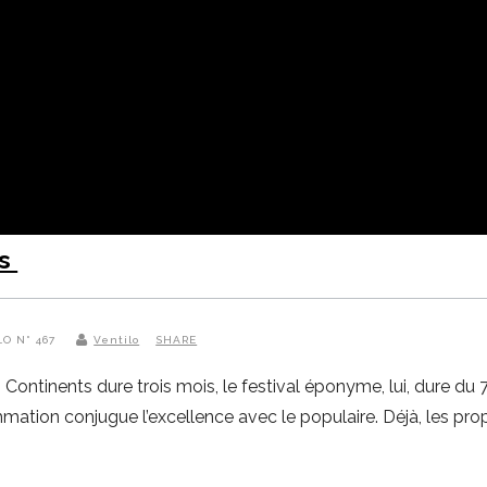
ts
LO N° 467
Ventilo
SHARE
ontinents dure trois mois, le festival éponyme, lui, dure du 7
mation conjugue l’excellence avec le populaire. Déjà, les pro