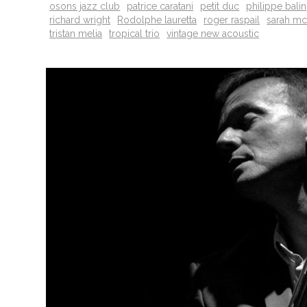
osons jazz club
patrice caratani
petit duc
philippe balin
richard wright
Rodolphe lauretta
roger raspail
sarah m
tristan melia
tropical trio
vintage new acoustic