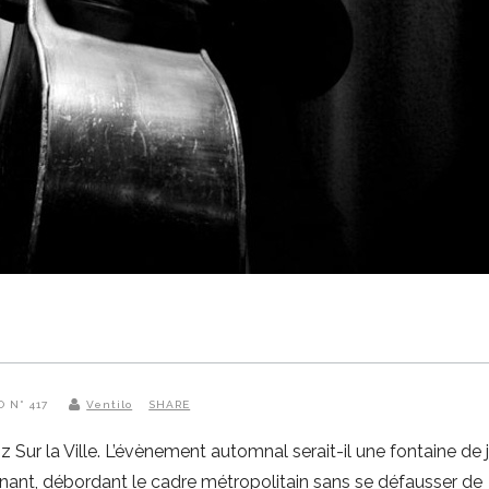
O N° 417
Ventilo
SHARE
z Sur la Ville. L’évènement automnal serait-il une fontaine de
onnant, débordant le cadre métropolitain sans se défausser de