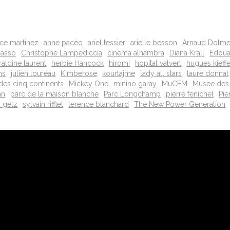
ice martinez
anne pacéo
ariel tessier
arielle besson
Arnaud Dolm
sasso
Christophe Lampediccia
cinema alhambra
Diana Krall
Edouar
raldine laurent
herbie Hancock
hiromi
hopital valvert
hugues kieffe
ns
julien loureau
Kimberose
kourtajme
lady all stars
laure donnat
 des cinq continents
Mickey One
minino garay
MuCEM
Musee des 
an
parc de la maison blanche
Parc Longchamp
pierre fenichel
Pie
n getz
sylvain rifflet
terence blanchard
The New Power Generation