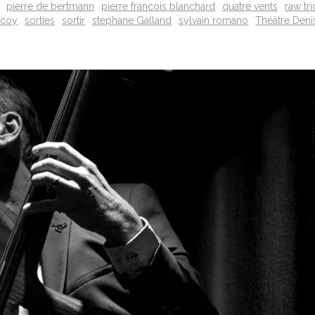
pierre de bertmann
pierre francois blanchard
quatre vents
raw tri
ccoy
sorties
sortir
stephane Galland
sylvain romano
Théâtre Deni