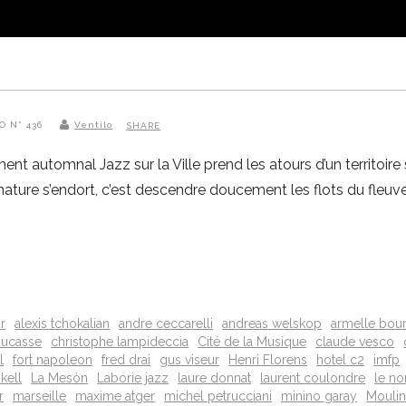
O N° 436
Ventilo
SHARE
ent automnal Jazz sur la Ville prend les atours d’un territoire
ature s’endort, c’est descendre doucement les flots du fleuve
r
alexis tchokalian
andre ceccarelli
andreas welskop
armelle bou
 ducasse
christophe lampideccia
Cité de la Musique
claude vesco
l
fort napoleon
fred drai
gus viseur
Henri Florens
hotel c2
imfp
kell
La Mesòn
Laborie jazz
laure donnat
laurent coulondre
le no
r
marseille
maxime atger
michel petrucciani
minino garay
Moulin