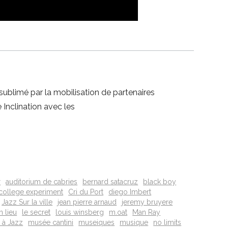
 sublimé par la mobilisation de partenaires
 Inclination avec les
r
auditorium de cabries
bernard satacruz
black boy
college experiment
Cri du Port
diego Imbert
Jazz Sur la ville
jean pierre arnaud
jeremy bruyere
n lieu
le secret
louis winsberg
m.oat
Man Ray
 à Jazz
musée cantini
museiques
musique
no limits