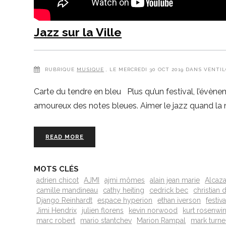
Jazz sur la Ville
RUBRIQUE
MUSIQUE
, LE MERCREDI 30 OCT 2019 DANS VENTIL
Carte du tendre en bleu Plus qu’un festival, l’évènem
amoureux des notes bleues. Aimer le jazz quand la n
READ MORE
MOTS CLÉS
adrien chicot
AJMI
ajmi mômes
alain jean marie
Alcaza
camille mandineau
cathy heiting
cedrick bec
christian
Django Reinhardt
espace hyperion
ethan iverson
festiva
Jimi Hendrix
julien florens
kevin norwood
kurt rosenwin
marc robert
mario stantchev
Marion Rampal
mark turne