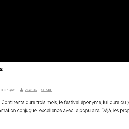
ts
LO N° 467
Ventilo
SHARE
ontinents dure trois mois, le festival éponyme, lui, dure du 7
mation conjugue l’excellence avec le populaire. Déjà, les pro