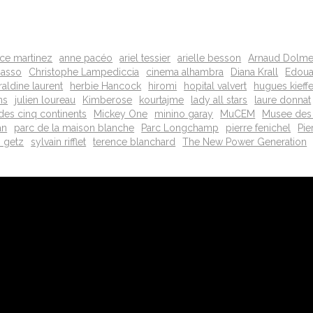
ice martinez
anne pacéo
ariel tessier
arielle besson
Arnaud Dolm
sasso
Christophe Lampediccia
cinema alhambra
Diana Krall
Edouar
raldine laurent
herbie Hancock
hiromi
hopital valvert
hugues kieffe
ns
julien loureau
Kimberose
kourtajme
lady all stars
laure donnat
 des cinq continents
Mickey One
minino garay
MuCEM
Musee des 
an
parc de la maison blanche
Parc Longchamp
pierre fenichel
Pie
n getz
sylvain rifflet
terence blanchard
The New Power Generation