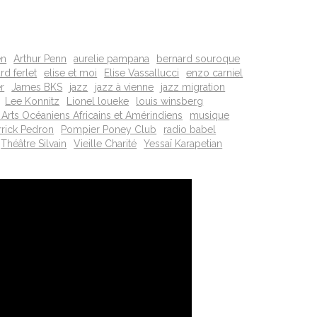
en
Arthur Penn
aurelie pampana
bernard souroque
d ferlet
elise et moi
Elise Vassallucci
enzo carniel
r
James BKS
jazz
jazz à vienne
jazz migration
Lee Konnitz
Lionel loueke
louis winsberg
Arts Océaniens Africains et Amérindiens
musique
rrick Pedron
Pompier Poney Club
radio babel
Théâtre Silvain
Vieille Charité
Yessaï Karapetian