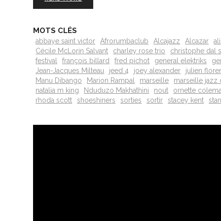
MOTS CLÉS
abbaye saint victor
Afrorumbaclub
Alcajazz
Alcazar
al
Cécile McLorin Salvant
charley rose trio
christophe dal 
festival
françois billard
fred pichot
general elektriks
ge
Jean-Jacques Milteau
jeed 4
joey alexander
julien flore
Manu Dibango
Marion Rampal
marseille
marseille jazz
natalia m king
Nduduzo Makhathini
nout
ornette colem
rhoda scott
shoeshiners
sorties
sortir
stacey kent
sta