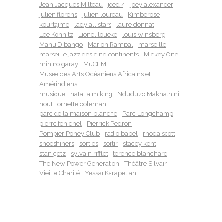
Jean-Jacques Milteau
jeed 4
joey alexander
julien florens
julien loureau
Kimberose
kourtajme
lady all stars
laure donnat
Lee Konnitz
Lionel loueke
louis winsberg
Manu Dibango
Marion Rampal
marseille
marseille jazz des cinq continents
Mickey One
minino garay
MuCEM
Musee des Arts Océaniens Africains et
Amérindiens
musique
natalia m king
Nduduzo Makhathini
nout
ornette coleman
parc de la maison blanche
Parc Longchamp
pierre fenichel
Pierrick Pedron
Pompier Poney Club
radio babel
rhoda scott
shoeshiners
sorties
sortir
stacey kent
stan getz
sylvain rifflet
terence blanchard
The New Power Generation
Théâtre Silvain
Vieille Charité
Yessaï Karapetian