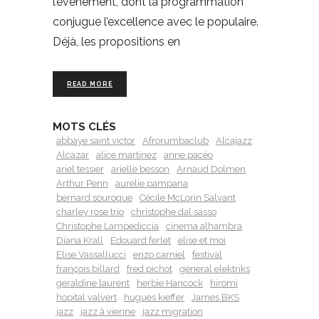
l’évènement, dont la programmation
conjugue l’excellence avec le populaire.
Déjà, les propositions en
READ MORE
MOTS CLÉS
abbaye saint victor
Afrorumbaclub
Alcajazz
Alcazar
alice martinez
anne pacéo
ariel tessier
arielle besson
Arnaud Dolmen
Arthur Penn
aurelie pampana
bernard souroque
Cécile McLorin Salvant
charley rose trio
christophe dal sasso
Christophe Lampediccia
cinema alhambra
Diana Krall
Edouard ferlet
elise et moi
Elise Vassallucci
enzo carniel
festival
françois billard
fred pichot
general elektriks
geraldine laurent
herbie Hancock
hiromi
hopital valvert
hugues kieffer
James BKS
jazz
jazz à vienne
jazz migration