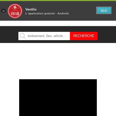
Ventilo
Voir
×
L´application gratuite - Android
MENU