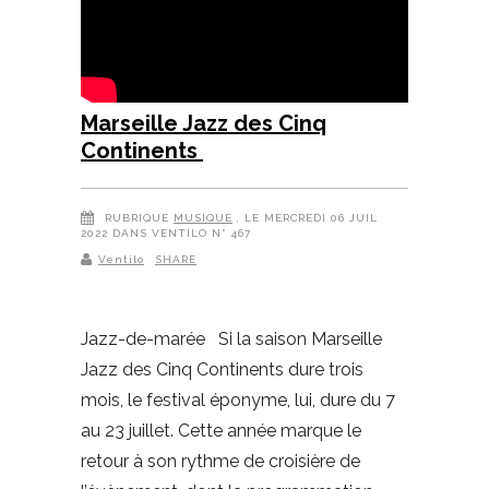
Marseille Jazz des Cinq
Continents
RUBRIQUE
MUSIQUE
, LE MERCREDI 06 JUIL
2022 DANS VENTILO N° 467
Ventilo
SHARE
Jazz-de-marée Si la saison Marseille
Jazz des Cinq Continents dure trois
mois, le festival éponyme, lui, dure du 7
au 23 juillet. Cette année marque le
retour à son rythme de croisière de