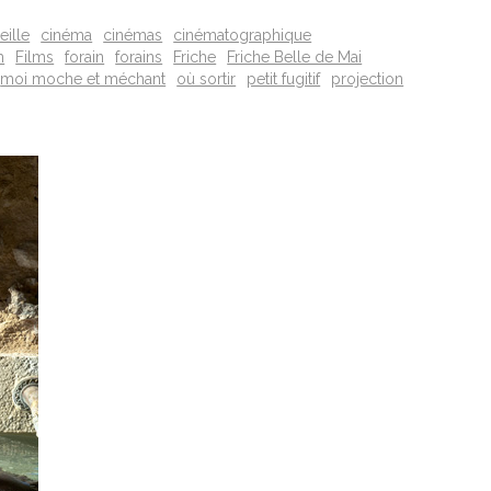
eille
cinéma
cinémas
cinématographique
m
Films
forain
forains
Friche
Friche Belle de Mai
moi moche et méchant
où sortir
petit fugitif
projection