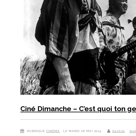
Ciné Dimanche – C’est quoi ton ge
RUBRIQUE
CINÉMA
, LE MARDI 06 MAI 2014
Ventilo
SH