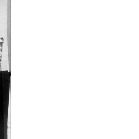
La Ville-sans-Nom, Marseille
dans la bouche de ceux qui
l’assassinent
de Bruno Le
Dantec