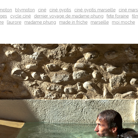
ympton
blympton
ciné
ciné gyptis
ciné gyptis marseille
ciné mars
ages
cycle ciné
dernier voyage de madame phung
fete foraine
fil
re
l’aurore
madame phung
made in friche
marseille
moi moche