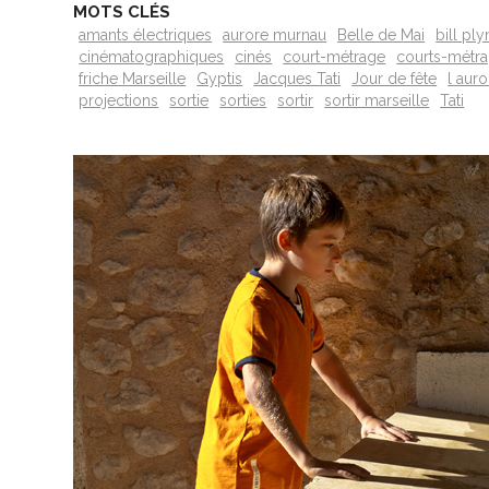
MOTS CLÉS
amants électriques
aurore murnau
Belle de Mai
bill pl
cinématographiques
cinés
court-métrage
courts-métr
friche Marseille
Gyptis
Jacques Tati
Jour de fête
l auro
projections
sortie
sorties
sortir
sortir marseille
Tati