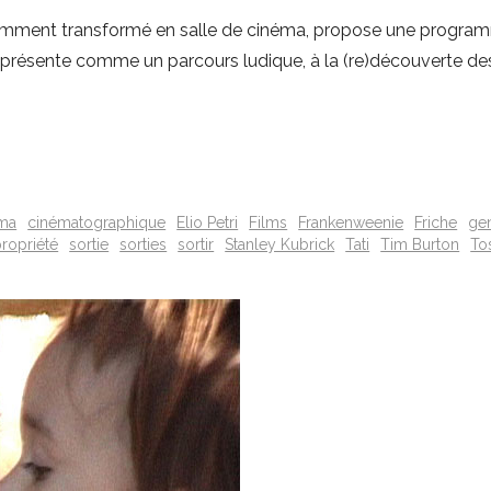
cemment transformé en salle de cinéma, propose une programm
e présente comme un parcours ludique, à la (re)découverte d
ma
cinématographique
Elio Petri
Films
Frankenweenie
Friche
ge
ropriété
sortie
sorties
sortir
Stanley Kubrick
Tati
Tim Burton
To