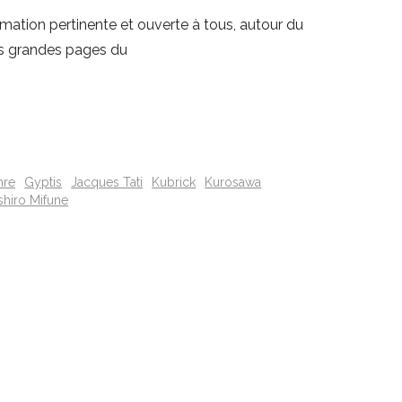
ation pertinente et ouverte à tous, autour du
es grandes pages du
nre
Gyptis
Jacques Tati
Kubrick
Kurosawa
shiro Mifune