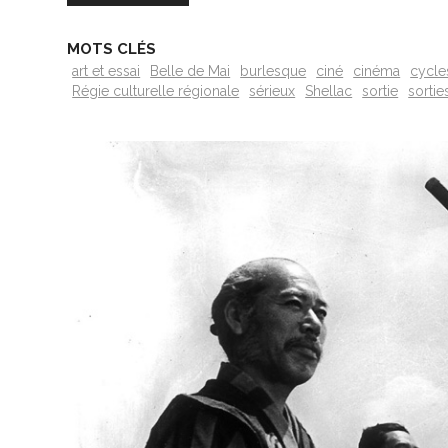
MOTS CLÉS
art et essai
Belle de Mai
burlesque
ciné
cinéma
cycle
Régie culturelle régionale
sérieux
Shellac
sortie
sortie