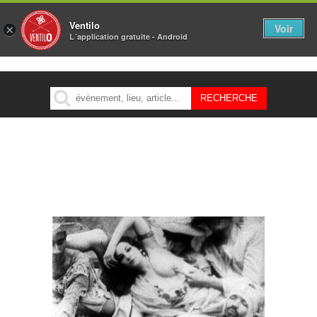
Ventilo
Voir
×
L´application gratuite - Android
MENU