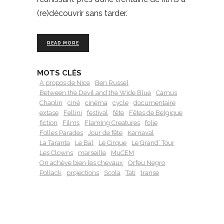
(re)découvrir sans tarder.
READ MORE
MOTS CLÉS
A propos de Nice
Ben Russel
Between the Devil and the Wide Blue
Camus
Chaplin
ciné
cinéma
cycle
documentaire
extase
Fellini
festival
fête
Fêtes de Belgique
fiction
Films
Flaming Creatures
folie
Folles Parades
Jour de fête
Karnaval
La Taranta
Le Bal
Le Cirque
Le Grand’ Tour
Les Clowns
marseille
MuCEM
On achève bien les chevaux
Orfeu Negro
Pollack
projections
Scola
Tati
transe