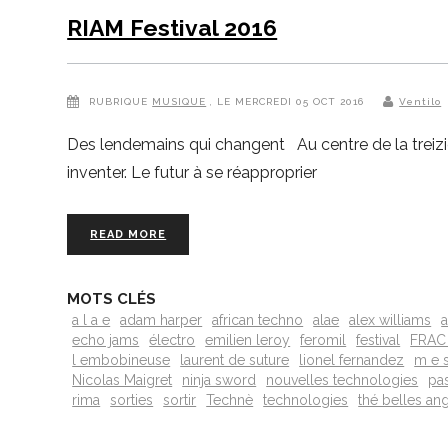
RIAM Festival 2016
RUBRIQUE
MUSIQUE
, LE MERCREDI 05 OCT 2016
Ventilo
Des lendemains qui changent Au centre de la treizième é
inventer. Le futur à se réapproprier
READ MORE
MOTS CLÉS
a l a e
adam harper
african techno
alae
alex williams
a
echo jams
électro
emilien leroy
feromil
festival
FRAC
l embobineuse
laurent de suture
lionel fernandez
m e 
Nicolas Maigret
ninja sword
nouvelles technologies
pa
rima
sorties
sortir
Technè
technologies
thé belles an