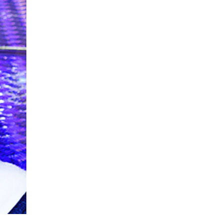
La Ville-sans-Nom, Marseille
dans la bouche de ceux qui
l’assassinent
de Bruno Le
Dantec