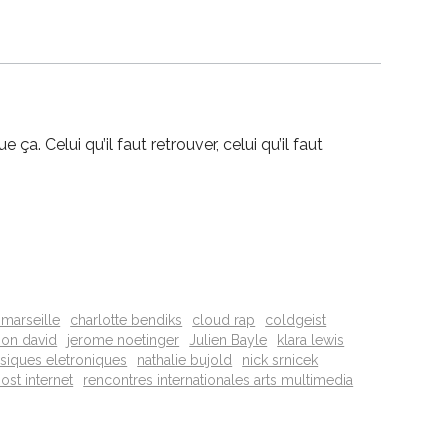
a. Celui qu’il faut retrouver, celui qu’il faut
marseille
charlotte bendiks
cloud rap
coldgeist
son david
jerome noetinger
Julien Bayle
klara lewis
siques eletroniques
nathalie bujold
nick srnicek
ost internet
rencontres internationales arts multimedia