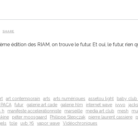
SHARE
dition des RIAM, on trouve le futur. Et oui, le futur, rien que ç
rt
art contemporain
arts
arts numériques
assetou light
baby club 
 PACA
futur
galerie art cade
galerie hlm
internet wave
ivvvo
jack
s h
manifeste accelerationniste
marseille
media art club
mesh
mu
skine
péter moosgaard
Philippe Stepczak
pierre laurent cassiere
p
gels
tole
uvb 76
vapor wave
Vidéochroniques