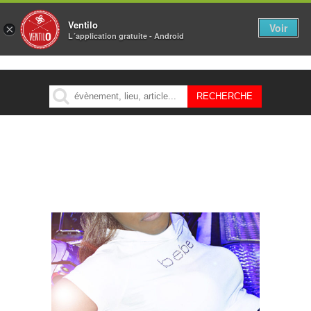
Ventilo
Voir
×
L´application gratuite - Android
MENU