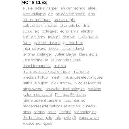
MOTS CLÉS
a l a e
adam harper
african techno
alae
alex williams
art
art contemporain
arts
arts numériques
assetou light
baby club marseille
charlotte bendiks
cloud rap
coldgeist
echo jams
électro
emilien leroy
feromil
festival
FRAC PACA
futur
galerie art cade
galerie hlm
internet wave
ivvvo
jackson david
jerome noetinger
Julien Bayle
klara lewis
l embobineuse
laurent de suture
lionel fernandez
m e s h
manifeste accelerationniste
marseille
media art club
mesh
musiques eletroniques
nathalie bujold
nick srnicek
Nicolas Maigret
ninja sword
nouvelles technologies
paskine
péter moosgaard
Philippe Stepczak
pierre laurent cassiere
post internet
rencontres internationales arts multimedia
rima
sorties
sortir
Technè
technologies
thé belles angels
tole
uvb 76
vapor wave
Vidéochroniques