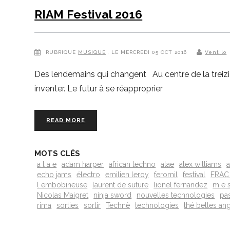
RIAM Festival 2016
RUBRIQUE
MUSIQUE
, LE MERCREDI 05 OCT 2016
Ventilo
Des lendemains qui changent Au centre de la treizième é
inventer. Le futur à se réapproprier
READ MORE
MOTS CLÉS
a l a e
adam harper
african techno
alae
alex williams
a
echo jams
électro
emilien leroy
feromil
festival
FRAC
l embobineuse
laurent de suture
lionel fernandez
m e 
Nicolas Maigret
ninja sword
nouvelles technologies
pa
rima
sorties
sortir
Technè
technologies
thé belles an