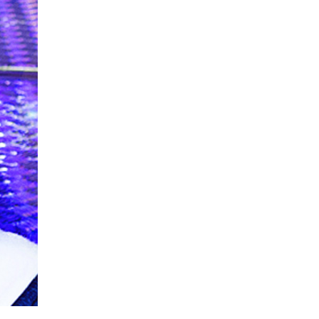
La Ville-sans-Nom, Marseille
dans la bouche de ceux qui
l’assassinent
de Bruno Le
Dantec