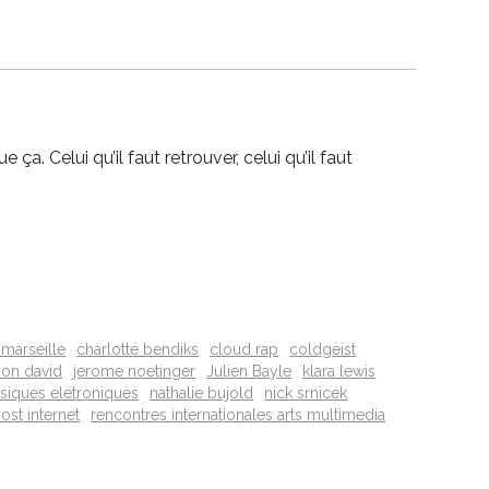
a. Celui qu’il faut retrouver, celui qu’il faut
marseille
charlotte bendiks
cloud rap
coldgeist
son david
jerome noetinger
Julien Bayle
klara lewis
siques eletroniques
nathalie bujold
nick srnicek
ost internet
rencontres internationales arts multimedia