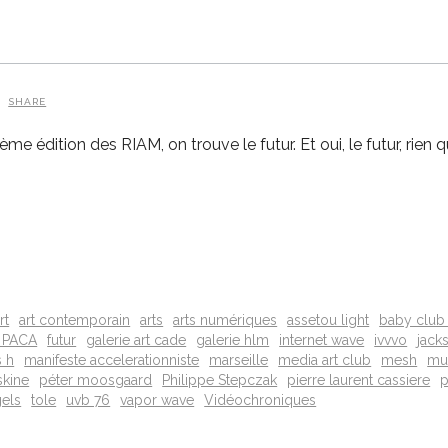
SHARE
dition des RIAM, on trouve le futur. Et oui, le futur, rien que ç
rt
art contemporain
arts
arts numériques
assetou light
baby club 
 PACA
futur
galerie art cade
galerie hlm
internet wave
ivvvo
jack
s h
manifeste accelerationniste
marseille
media art club
mesh
mu
skine
péter moosgaard
Philippe Stepczak
pierre laurent cassiere
p
gels
tole
uvb 76
vapor wave
Vidéochroniques