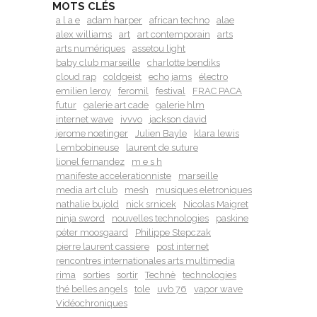
MOTS CLÉS
a l a e
adam harper
african techno
alae
alex williams
art
art contemporain
arts
arts numériques
assetou light
baby club marseille
charlotte bendiks
cloud rap
coldgeist
echo jams
électro
emilien leroy
feromil
festival
FRAC PACA
futur
galerie art cade
galerie hlm
internet wave
ivvvo
jackson david
jerome noetinger
Julien Bayle
klara lewis
l embobineuse
laurent de suture
lionel fernandez
m e s h
manifeste accelerationniste
marseille
media art club
mesh
musiques eletroniques
nathalie bujold
nick srnicek
Nicolas Maigret
ninja sword
nouvelles technologies
paskine
péter moosgaard
Philippe Stepczak
pierre laurent cassiere
post internet
rencontres internationales arts multimedia
rima
sorties
sortir
Technè
technologies
thé belles angels
tole
uvb 76
vapor wave
Vidéochroniques