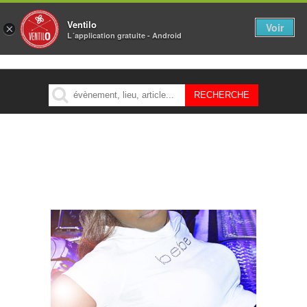
Ventilo
Voir
×
L´application gratuite - Android
MENU