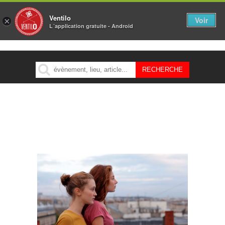
Ventilo
Voir
×
L´application gratuite - Android
MENU