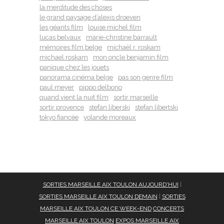
la merditude des choses
le grand paysage d’alexis droeven
les géants film
louise michel film
lucas belvaux
marie-christine barrault
mémoires film belge
michaël r. roskam
michael roskam
mon oncle benjamin film
panique chez les jouets
panorama cinéma belge
pas son genre film
paul meyer
pippo delbono
quand vient la nuit film
sortir marseille
sortir provence
stefan liberski
stefan libertski
tokyo fiancée
yolande moreaux
SORTIES MARSEILLE AIX TOULON AUJOURD'HUI
|
SORTIES MARSEILLE AIX TOULON DEMAIN
|
SORTIES
MARSEILLE AIX TOULON CE WEEK-END
CONCERTS
MARSEILLE AIX TOULON
EXPOS MARSEILLE AIX