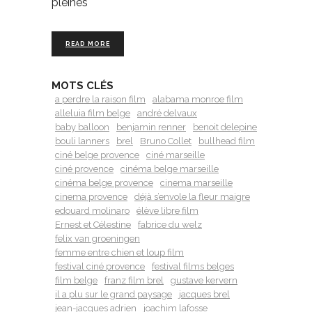
pleines
READ MORE
MOTS CLÉS
a perdre la raison film
alabama monroe film
alleluia film belge
andré delvaux
baby balloon
benjamin renner
benoit delepine
bouli lanners
brel
Bruno Collet
bullhead film
ciné belge provence
ciné marseille
ciné provence
cinéma belge marseille
cinéma belge provence
cinema marseille
cinema provence
déjà s’envole la fleur maigre
edouard molinaro
élève libre film
Ernest et Célestine
fabrice du welz
felix van groeningen
femme entre chien et loup film
festival ciné provence
festival films belges
film belge
franz film brel
gustave kervern
il a plu sur le grand paysage
jacques brel
jean-jacques adrien
joachim lafosse