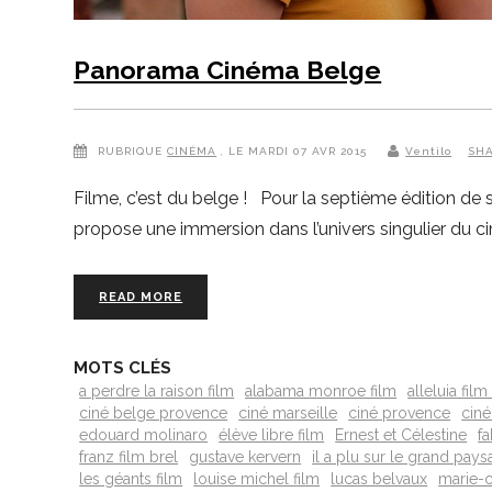
Panorama Cinéma Belge
RUBRIQUE
CINÉMA
, LE MARDI 07 AVR 2015
Ventilo
SH
Filme, c’est du belge ! Pour la septième édition de
propose une immersion dans l’univers singulier du 
READ MORE
MOTS CLÉS
a perdre la raison film
alabama monroe film
alleluia fil
ciné belge provence
ciné marseille
ciné provence
ciné
edouard molinaro
élève libre film
Ernest et Célestine
f
franz film brel
gustave kervern
il a plu sur le grand pay
les géants film
louise michel film
lucas belvaux
marie-c