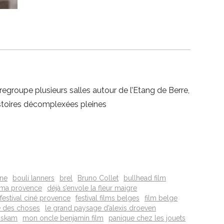
egroupe plusieurs salles autour de l’Etang de Berre,
istoires décomplexées pleines
ine
bouli lanners
brel
Bruno Collet
bullhead film
ema provence
déjà s’envole la fleur maigre
festival ciné provence
festival films belges
film belge
e des choses
le grand paysage d’alexis droeven
oskam
mon oncle benjamin film
panique chez les jouets