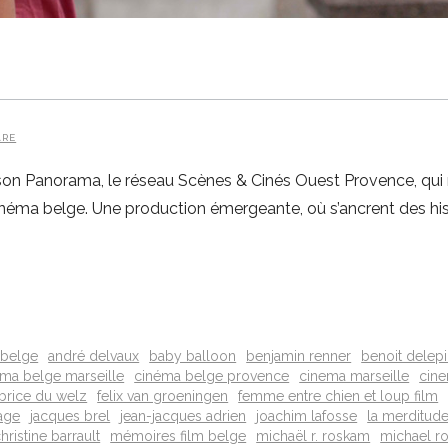
ARE
 son Panorama, le réseau Scènes & Cinés Ouest Provence, qui r
cinéma belge. Une production émergeante, où s’ancrent des h
m belge
andré delvaux
baby balloon
benjamin renner
benoit delep
ma belge marseille
cinéma belge provence
cinema marseille
cin
abrice du welz
felix van groeningen
femme entre chien et loup film
sage
jacques brel
jean-jacques adrien
joachim lafosse
la merditud
hristine barrault
mémoires film belge
michaël r. roskam
michael r