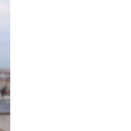
La Ville-sans-Nom, Marseille
dans la bouche de ceux qui
l’assassinent
de Bruno Le
Dantec