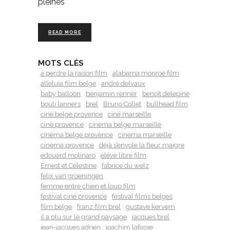
pleines
READ MORE
MOTS CLÉS
a perdre la raison film
alabama monroe film
alleluia film belge
andré delvaux
baby balloon
benjamin renner
benoit delepine
bouli lanners
brel
Bruno Collet
bullhead film
ciné belge provence
ciné marseille
ciné provence
cinéma belge marseille
cinéma belge provence
cinema marseille
cinema provence
déjà s’envole la fleur maigre
edouard molinaro
élève libre film
Ernest et Célestine
fabrice du welz
felix van groeningen
femme entre chien et loup film
festival ciné provence
festival films belges
film belge
franz film brel
gustave kervern
il a plu sur le grand paysage
jacques brel
jean-jacques adrien
joachim lafosse