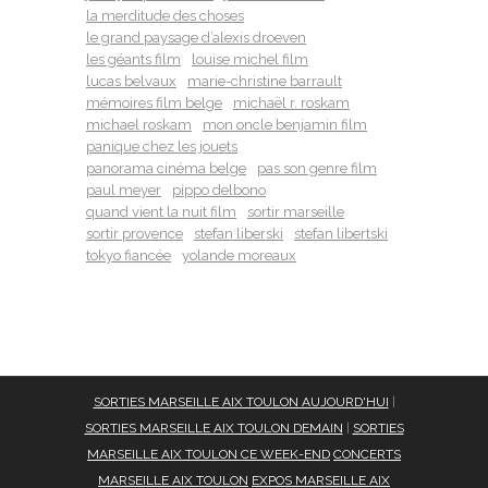
la merditude des choses
le grand paysage d’alexis droeven
les géants film
louise michel film
lucas belvaux
marie-christine barrault
mémoires film belge
michaël r. roskam
michael roskam
mon oncle benjamin film
panique chez les jouets
panorama cinéma belge
pas son genre film
paul meyer
pippo delbono
quand vient la nuit film
sortir marseille
sortir provence
stefan liberski
stefan libertski
tokyo fiancée
yolande moreaux
SORTIES MARSEILLE AIX TOULON AUJOURD'HUI
|
SORTIES MARSEILLE AIX TOULON DEMAIN
|
SORTIES
MARSEILLE AIX TOULON CE WEEK-END
CONCERTS
MARSEILLE AIX TOULON
EXPOS MARSEILLE AIX