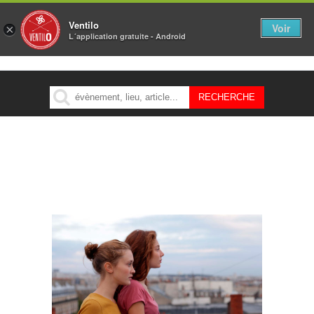
Ventilo
Voir
×
L´application gratuite - Android
MENU