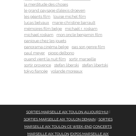
la merditude des choses
le grand paysage d’alexis droeven
les géants film
louise michel film
lucas belvaux
marie-christine barrault
mémoires film belge
michaël r. roskam
michael roskam
mon oncle benjamin film
panique chez les jouets
panorama cinéma belge
pas son genre film
paul meyer
pippo delbono
quand vient la nuit film
sortir marseille
sortir provence
stefan liberski
stefan libertski
tokyo fiancée
yolande moreaux
SORTIES MARSEILLE AIX TOULON AUJOURD'HUI
|
SORTIES MARSEILLE AIX TOULON DEMAIN
|
SORTIES
MARSEILLE AIX TOULON CE WEEK-END
CONCERTS
MARSEILLE AIX TOULON
EXPOS MARSEILLE AIX