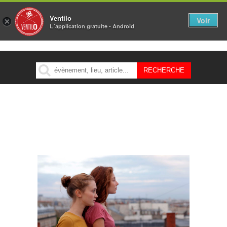
Ventilo
Voir
×
L´application gratuite - Android
MENU