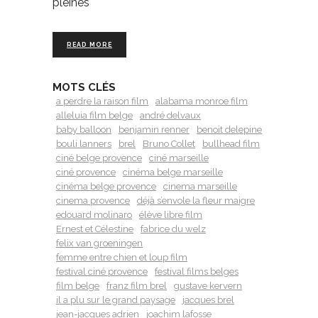
pleines
READ MORE
MOTS CLÉS
a perdre la raison film
alabama monroe film
alleluia film belge
andré delvaux
baby balloon
benjamin renner
benoit delepine
bouli lanners
brel
Bruno Collet
bullhead film
ciné belge provence
ciné marseille
ciné provence
cinéma belge marseille
cinéma belge provence
cinema marseille
cinema provence
déjà s’envole la fleur maigre
edouard molinaro
élève libre film
Ernest et Célestine
fabrice du welz
felix van groeningen
femme entre chien et loup film
festival ciné provence
festival films belges
film belge
franz film brel
gustave kervern
il a plu sur le grand paysage
jacques brel
jean-jacques adrien
joachim lafosse