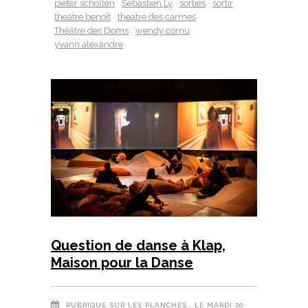
pieter scholten
Sébastien Ly
sorties
sortir
theatre benoit
theatre des carmes
Théâtre des Doms
wendy cornu
yvann alexandre
Question de danse à Klap,
Maison pour la Danse
RUBRIQUE
SUR LES PLANCHES
, LE MARDI 20