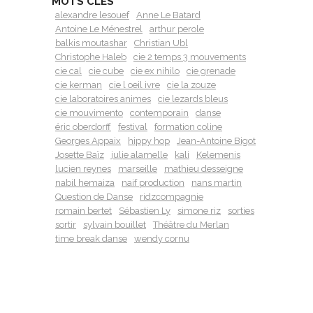
MOTS CLÉS
alexandre lesouef
Anne Le Batard
Antoine Le Ménestrel
arthur perole
balkis moutashar
Christian Ubl
Christophe Haleb
cie 2 temps 3 mouvements
cie cal
cie cube
cie ex nihilo
cie grenade
cie kerman
cie l oeil ivre
cie la zouze
cie laboratoires animes
cie lezards bleus
cie mouvimento
contemporain
danse
éric oberdorff
festival
formation coline
Georges Appaix
hippy hop
Jean-Antoine Bigot
Josette Baïz
julie alamelle
kali
Kelemenis
lucien reynes
marseille
mathieu desseigne
nabil hemaiza
naif production
nans martin
Question de Danse
ridzcompagnie
romain bertet
Sébastien Ly
simone riz
sorties
sortir
sylvain bouillet
Théâtre du Merlan
time break danse
wendy cornu