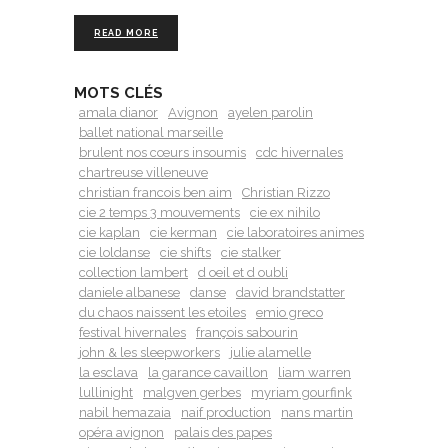
READ MORE
MOTS CLÉS
amala dianor
Avignon
ayelen parolin
ballet national marseille
brulent nos cœurs insoumis
cdc hivernales
chartreuse villeneuve
christian francois ben aim
Christian Rizzo
cie 2 temps 3 mouvements
cie ex nihilo
cie kaplan
cie kerman
cie laboratoires animes
cie loldanse
cie shifts
cie stalker
collection lambert
d oeil et d oubli
daniele albanese
danse
david brandstatter
du chaos naissent les etoiles
emio greco
festival hivernales
françois sabourin
john & les sleepworkers
julie alamelle
la esclava
la garance cavaillon
liam warren
lullinight
malgven gerbes
myriam gourfink
nabil hemazaia
naif production
nans martin
opéra avignon
palais des papes