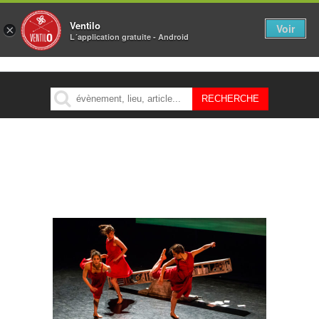
Ventilo
Voir
×
L´application gratuite - Android
MENU