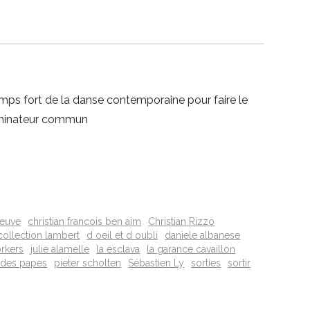
temps fort de la danse contemporaine pour faire le
énominateur commun
neuve
christian francois ben aim
Christian Rizzo
collection lambert
d oeil et d oubli
daniele albanese
orkers
julie alamelle
la esclava
la garance cavaillon
s des papes
pieter scholten
Sébastien Ly
sorties
sortir