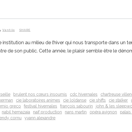
Ventilo
SHARE
e institution au milieu de l’hiver qui nous transporte dans un 
ntre de son public. Cette année, le plaisir semble être le d
seille
brulent nos cœurs insoumis
cdc hivernales
chartreuse ville
 kerman
cie laboratoires animes
cie loldanse
cie shifts
cie stalker
emio greco
festival hivernales
françois sabourin
john & les sleepw
nabil hemazaia
naif production
nans martin
opéra avignon
palai
endy cornu
yvann alexandre