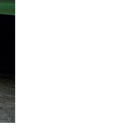
La Ville-sans-Nom, Marseille
dans la bouche de ceux qui
l’assassinent
de Bruno Le
Dantec