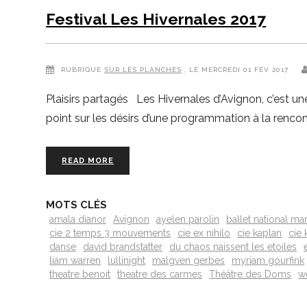
Festival Les Hivernales 2017
RUBRIQUE
SUR LES PLANCHES
, LE MERCREDI 01 FÉV 2017
Plaisirs partagés Les Hivernales d’Avignon, c’est un
point sur les désirs d’une programmation à la renco
READ MORE
MOTS CLÉS
amala dianor
Avignon
ayelen parolin
ballet national mar
cie 2 temps 3 mouvements
cie ex nihilo
cie kaplan
cie
danse
david brandstatter
du chaos naissent les etoiles
liam warren
lullinight
malgven gerbes
myriam gourfink
theatre benoit
theatre des carmes
Théâtre des Doms
w