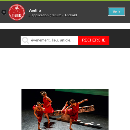
Ventilo
Voir
×
L´application gratuite - Android
MENU