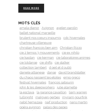
READ MORE
MOTS CLÉS
amala dianor
Avignon
ayelen parolin
ballet national marseille
brulent nos cœurs insoumis
cdc hivernales
chartreuse villeneuve
christian francois ben aim
Christian Rizzo
cie 2 temps 3 mouvements
cie ex nihilo
cie kaplan
cie kerman
cie laboratoires animes
cie loldanse
cie shifts
cie stalker
collection lambert
d oeil et d oubli
daniele albanese
danse
david brandstatter
du chaos naissent les etoiles
emio greco
festival hivernales
françois sabourin
john & les sleepworkers
julie alamelle
la esclava
la garance cavaillon
liam warren
lullinight
malgven gerbes
myriam gourfink
nabil hemazaia
naif production
nans martin
opéra avignon
palais des papes