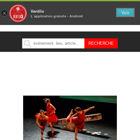
Ventilo
Voir
×
L´application gratuite - Android
MENU