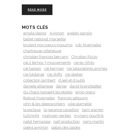
READ MORE
MOTS CLÉS
amala dianor
Avignon
ayelen parolin
ballet national marseille
brulent nos cœurs insoumis
cdc hivernales
chartreuse villeneuve
christian francois ben aim
Christian Rizzo
cie 2 temps 3 mouvements
cie ex nihilo
cie kaplan
cie kerman
cie laboratoires animes
cie loldanse
cie shifts
cie stalker
collection lambert
d oeil et d oubli
daniele albanese
danse
david brandstatter
du chaos naissent les etoiles
emio greco
festival hivernales
françois sabourin
john & les sleepworkers
julie alamelle
la esclava
la garance cavaillon
liam warren
lullinight
malgven gerbes
myriam gourfink
nabil hemazaia
naif production
nans martin
opéra avignon
palais des papes