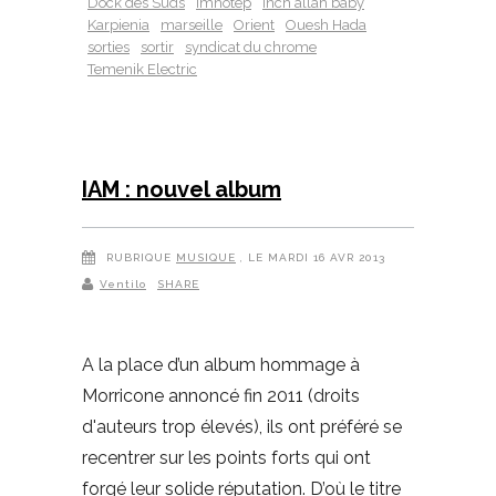
Dock des Suds
Imhotep
inch allah baby
Karpienia
marseille
Orient
Ouesh Hada
sorties
sortir
syndicat du chrome
Temenik Electric
IAM : nouvel album
RUBRIQUE
MUSIQUE
, LE MARDI 16 AVR 2013
Ventilo
SHARE
A la place d’un album hommage à
Morricone annoncé fin 2011 (droits
d'auteurs trop élevés), ils ont préféré se
recentrer sur les points forts qui ont
forgé leur solide réputation. D’où le titre