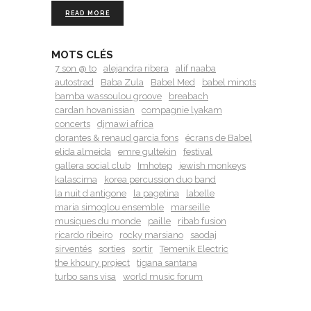
READ MORE
MOTS CLÉS
7 son @ to
alejandra ribera
alif naaba
autostrad
Baba Zula
Babel Med
babel minots
bamba wassoulou groove
breabach
cardan hovanissian
compagnie lyakam
concerts
djmawi africa
dorantes & renaud garcia fons
écrans de Babel
elida almeida
emre gultekin
festival
gallera social club
Imhotep
jewish monkeys
kalascima
korea percussion duo band
la nuit d antigone
la pagetina
labelle
maria simoglou ensemble
marseille
musiques du monde
paille
ribab fusion
ricardo ribeiro
rocky marsiano
saodaj
sirventés
sorties
sortir
Temenik Electric
the khoury project
tigana santana
turbo sans visa
world music forum