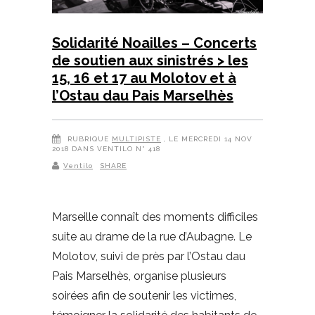
Solidarité Noailles – Concerts
de soutien aux sinistrés > les
15, 16 et 17 au Molotov et à
l’Ostau dau Pais Marselhès
RUBRIQUE
MULTIPISTE
, LE MERCREDI 14 NOV
2018 DANS VENTILO N° 418
Ventilo
SHARE
Marseille connaît des moments difficiles
suite au drame de la rue d’Aubagne. Le
Molotov, suivi de près par l’Ostau dau
Pais Marselhès, organise plusieurs
soirées afin de soutenir les victimes,