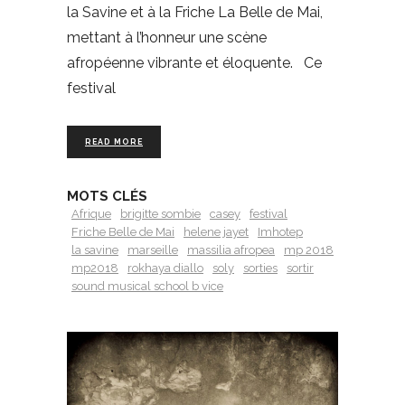
la Savine et à la Friche La Belle de Mai,
mettant à l’honneur une scène
afropéenne vibrante et éloquente. Ce
festival
READ MORE
MOTS CLÉS
Afrique
brigitte sombie
casey
festival
Friche Belle de Mai
helene jayet
Imhotep
la savine
marseille
massilia afropea
mp 2018
mp2018
rokhaya diallo
soly
sorties
sortir
sound musical school b vice