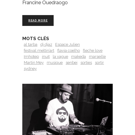
Francine Ouedraogo
READ MORE
MOTS CLÉS
al tarba
dj djaz
Espace Julien
festival meltin’art
flavia coelho
fleche love
Imhotep
inuit
la vague
makeda
marseille
Martin Mey
musique
senbei
sorties
sortir
sydney