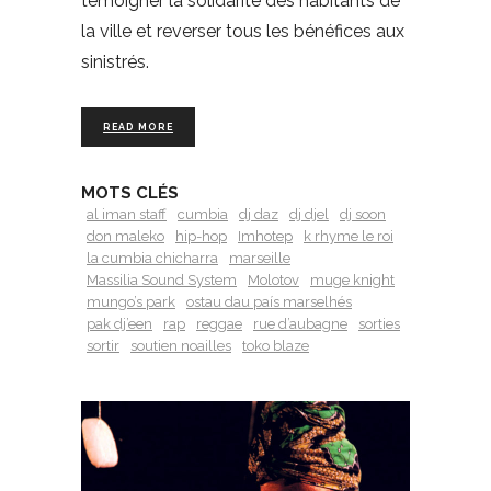
témoigner la solidarité des habitants de
la ville et reverser tous les bénéfices aux
sinistrés.
READ MORE
MOTS CLÉS
al iman staff
cumbia
dj daz
dj djel
dj soon
don maleko
hip-hop
Imhotep
k rhyme le roi
la cumbia chicharra
marseille
Massilia Sound System
Molotov
muge knight
mungo’s park
ostau dau país marselhés
pak dj’een
rap
reggae
rue d’aubagne
sorties
sortir
soutien noailles
toko blaze