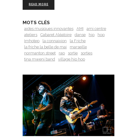
READ MORE
MOTS CLÉS
aides musiques innovantes
AMI
ami centre
ateliers
Cabaret Aléatoire
danse
hip
hop
Imhotep
la connaixion
la Friche
la friche la belle de mai
marseille
normanton street
rap
sortie
sorties
tina mweni band
village hip hop