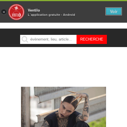
Ventilo
Voir
×
L´application gratuite - Android
MENU