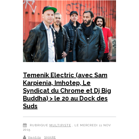
Temenik Electric (avec Sam
Karpienia, Imhotep, Le
Syndicat du Chrome et Dj Big
Buddha) > le 20 au Dock des
Suds
RUBRIQUE
MULTIPISTE
, LE MERCREDI 11 NOV
2015
Ventilo
SHARE