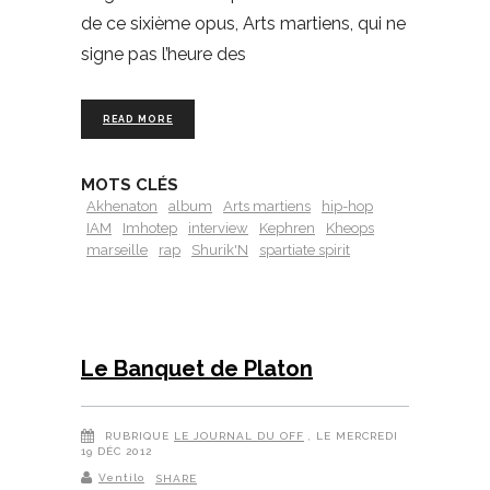
de ce sixième opus, Arts martiens, qui ne
signe pas l’heure des
READ MORE
MOTS CLÉS
Akhenaton
album
Arts martiens
hip-hop
IAM
Imhotep
interview
Kephren
Kheops
marseille
rap
Shurik'N
spartiate spirit
Le Banquet de Platon
RUBRIQUE
LE JOURNAL DU OFF
, LE MERCREDI
19 DÉC 2012
Ventilo
SHARE