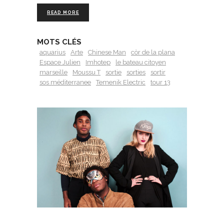
READ MORE
MOTS CLÉS
aquarius
Arte
Chinese Man
còr de la plana
Espace Julien
Imhotep
le bateau citoyen
marseille
Moussu T
sortie
sorties
sortir
sos méditerranee
Temenik Electric
tour 13