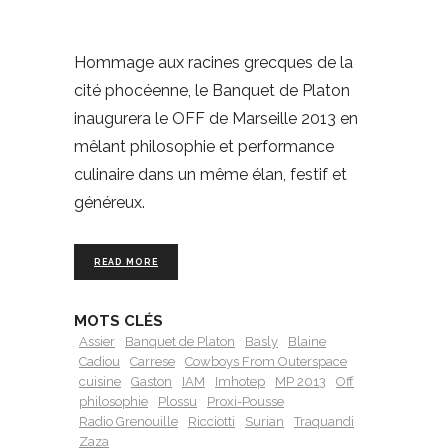
Hommage aux racines grecques de la
cité phocéenne, le Banquet de Platon
inaugurera le OFF de Marseille 2013 en
mêlant philosophie et performance
culinaire dans un même élan, festif et
généreux.
READ MORE
MOTS CLÉS
Assier
Banquet de Platon
Basly
Blaine
Cadiou
Carrese
Cowboys From Outerspace
cuisine
Gaston
IAM
Imhotep
MP 2013
Off
philosophie
Plossu
Proxi-Pousse
Radio Grenouille
Ricciotti
Surian
Traquandi
Zaza