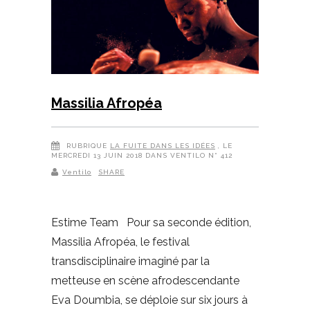
Massilia Afropéa
RUBRIQUE
LA FUITE DANS LES IDÉES
, LE
MERCREDI 13 JUIN 2018 DANS VENTILO N° 412
Ventilo
SHARE
Estime Team Pour sa seconde édition,
Massilia Afropéa, le festival
transdisciplinaire imaginé par la
metteuse en scène afrodescendante
Eva Doumbia, se déploie sur six jours à