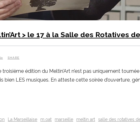
in’Art > le 17 à la Salle des Rotatives d
lo
SHARE
cette troisième édition du Meltin’Art n’est pas uniquement tour
 mais bien LES musiques. En atteste cette soirée d’ouverture, g
son
La Marseillaise
m.oat
marseille
meltin art
salle des rotatives d