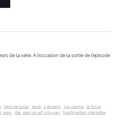
 de la série. A l’occasion de la sortie de l’épisode
i
george lucas
jeudi
jj abrams
juju parme
la force
ar wars
star wars an art odyssey
toastmasters marseille