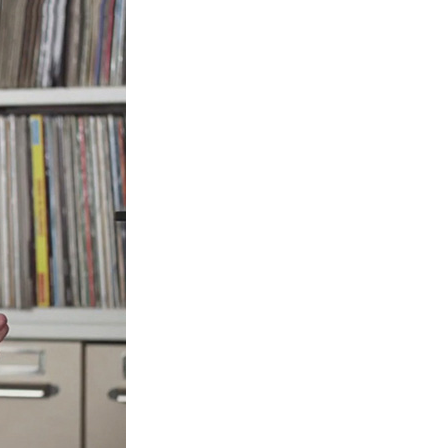
La Ville-sans-Nom, Marseille
dans la bouche de ceux qui
l’assassinent
de Bruno Le
Dantec