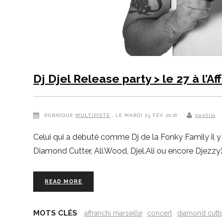
Dj Djel Release party > le 27 à l’Af
RUBRIQUE
MULTIPISTE
, LE MARDI 23 FÉV 2016
Ventilo
Celui qui a débuté comme Dj de la Fonky Family il y 
Diamond Cutter, Ali.Wood, Djel.Ali ou encore Djezzy
READ MORE
MOTS CLÉS
affranchi marseille
concert
diamond cutt