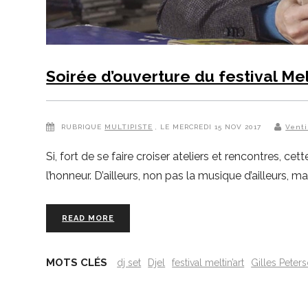
Soirée d’ouverture du festival Melt
RUBRIQUE
MULTIPISTE
, LE MERCREDI 15 NOV 2017
Venti
Si, fort de se faire croiser ateliers et rencontres, 
l’honneur. D’ailleurs, non pas la musique d’ailleurs,
READ MORE
MOTS CLÉS
dj set
Djel
festival meltin’art
Gilles Peter