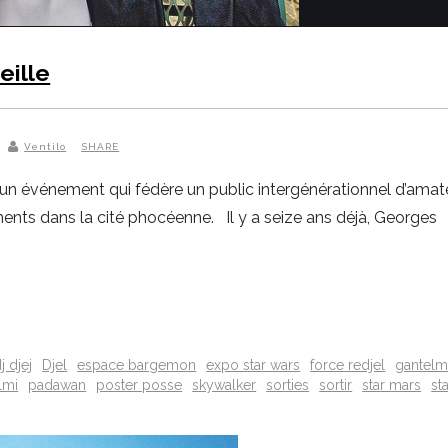
eille
Ventilo
SHARE
 événement qui fédère un public intergénérationnel d’amateurs
ments dans la cité phocéenne. Il y a seize ans déjà, Georges
j djej
Djel
espace bargemon
expo star wars
force redjel
gantelm
lmi
padawan
poster posse
skywalker
sorties
sortir
star mars
st