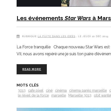
Les événements
Star Wars
à Mars
RUBRIQUE
LA FUITE DANS LES IDÉES
, LE JEUDI 10 DÉC 2015
La Force tranquille Chaque nouveau Star Wars est un
VII, nous avons repéré une je suis ton paire d’événe
READ MORE
MOTS CLÉS
3013
cafe pixel
ciné
cinéma
cinema paréo marseille
d
le réveil de la force
marseille
Marseille 3013
obit wante