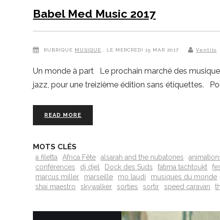
Babel Med Music 2017
RUBRIQUE
MUSIQUE
, LE MERCREDI 15 MAR 2017
Ventilo
Un monde à part Le prochain marché des musiques d
jazz, pour une treizième édition sans étiquettes. Po
READ MORE
MOTS CLÉS
a filetta
Africa Fête
alsarah and the nubatones
animation
conférences
dj djel
Dock des Suds
fatima tachtoukt
fe
marcus miller
marseille
mo laudi
musiques du monde
shai maestro
skywalker
sorties
sortir
speed caravan
t