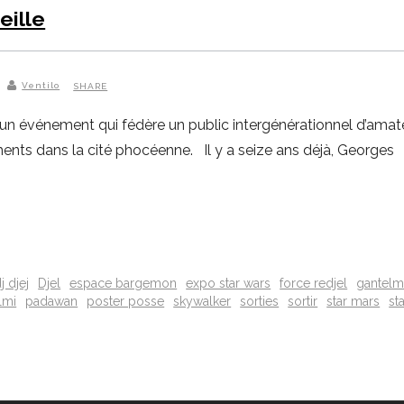
eille
Ventilo
SHARE
 événement qui fédère un public intergénérationnel d’amateurs
ments dans la cité phocéenne. Il y a seize ans déjà, Georges
j djej
Djel
espace bargemon
expo star wars
force redjel
gantelm
lmi
padawan
poster posse
skywalker
sorties
sortir
star mars
st