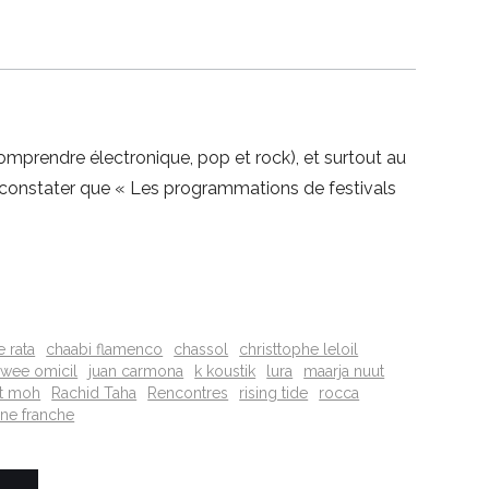
prendre électronique, pop et rock), et surtout au
st constater que « Les programmations de festivals
e rata
chaabi flamenco
chassol
christtophe leloil
owee omicil
juan carmona
k koustik
lura
maarja nuut
it moh
Rachid Taha
Rencontres
rising tide
rocca
ne franche