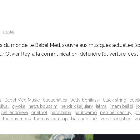
SHARE
u monde, le Babel Med, s’ouvre aux musiques actuelles (com
ur Olivier Rey, à la communication, défendre l’ouverture, c’e
s
Babel Med Music
badadriatica
betty bonifassi
black string
cecil
stival
gwoka
hawa boussim
hendrik kaljujarv
ialma
imam baildi
j
neli andreeva
onefoot
pachibaba
paul wamo
perrine mansuy
pt
helonious monk
thomas laou hap
txarango
uei
vocal sampling
zo