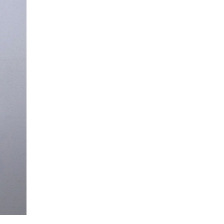
La Ville-sans-Nom, Marseille
dans la bouche de ceux qui
l’assassinent
de Bruno Le
Dantec