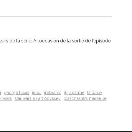
 de la série. A l’occasion de la sortie de l’épisode
i
george lucas
jeudi
jj abrams
juju parme
la force
ar wars
star wars an art odyssey
toastmasters marseille