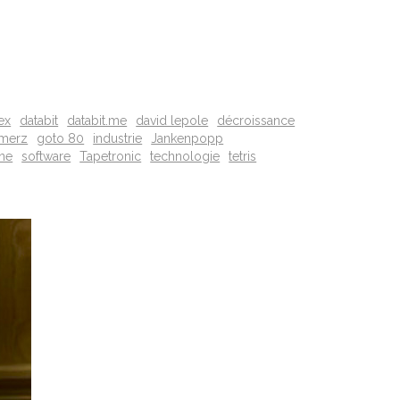
ex
databit
databit.me
david lepole
décroissance
merz
goto 80
industrie
Jankenpopp
ne
software
Tapetronic
technologie
tetris