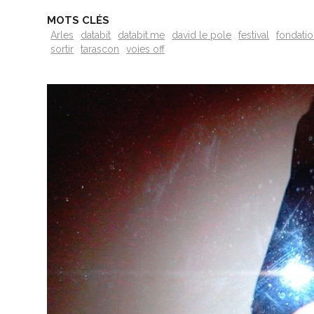
MOTS CLÉS
Arles
databit
databit.me
david le pole
festival
fondati
sortir
tarascon
voies off