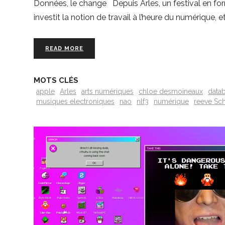
Données, le change Depuis Arles, un festival en fo
investit la notion de travail à l’heure du numérique
READ MORE
MOTS CLÉS
apple
Arles
arts numériques
chloe desmoineaux
datab
musiques electroniques
nao
nlf3
numérique
reeve Sc