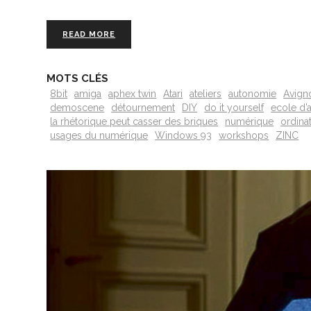
READ MORE
MOTS CLÉS
8bit
amiga
aphex twin
Atari
ateliers
autonomie
Avign
demoscene
détournement
DIY
do it yourself
ecole d’a
la rhétorique peut casser des briques
numérique
ordina
usages du numérique
Windows 93
workshops
ZINC