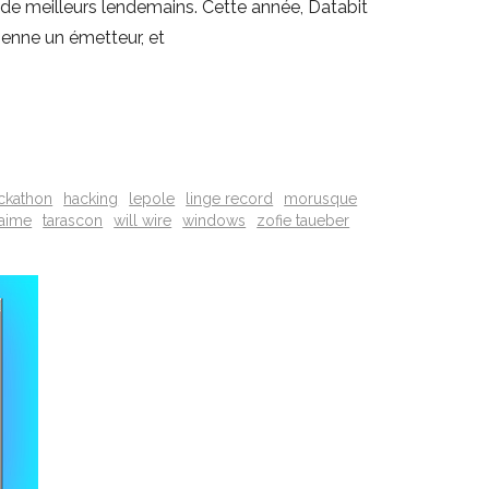
de meilleurs lendemains. Cette année, Databit
ienne un émetteur, et
ckathon
hacking
lepole
linge record
morusque
taime
tarascon
will wire
windows
zofie taueber