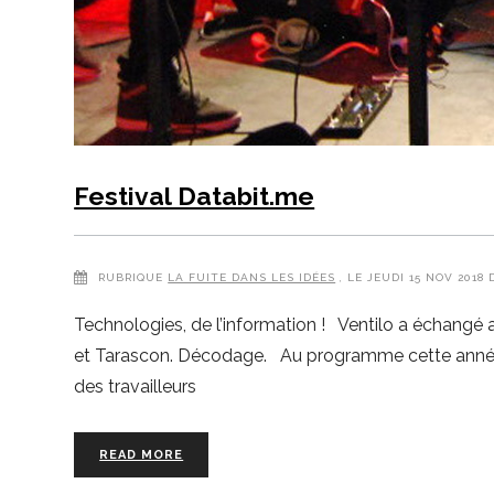
Festival Databit.me
RUBRIQUE
LA FUITE DANS LES IDÉES
, LE JEUDI 15 NOV 2018
Technologies, de l’information ! Ventilo a échangé
et Tarascon. Décodage. Au programme cette année, d
des travailleurs
READ MORE