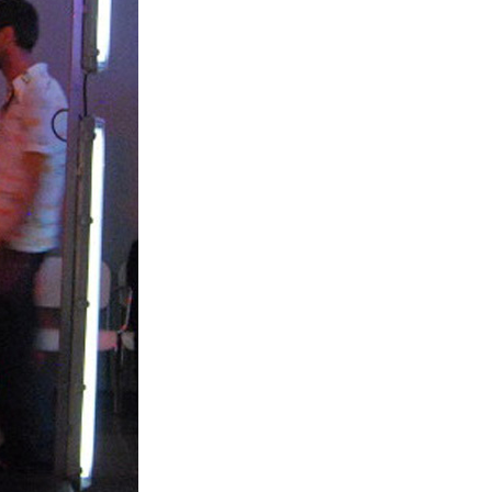
La Ville-sans-Nom, Marseille
dans la bouche de ceux qui
l’assassinent
de Bruno Le
Dantec