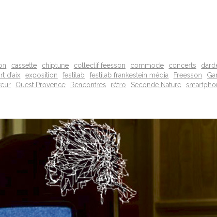
on
cassette
chiptune
collectif feesson
commode
concerts
dard
rt d’aix
exposition
festilab
festilab frankestein média
Freesson
Ga
teur
Ouest Provence
Rencontres
rétro
Seconde Nature
smartpho