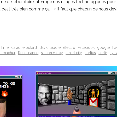
rme de laboratoire interroge nos usages technologiques pour 
, et c’est très bien comme ça. « Il faut que chacun de nous dev
it.me
david le polard
david lepole
électro
Facebook
google
ha
humacher
Reso-nance
silicon valley
smart city
sorties
sortir
sys