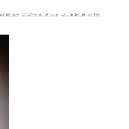
numérique
octobre numerique
paul ardenne
sorties