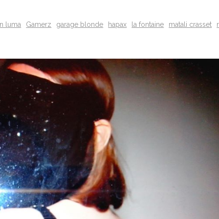
on luma
Gamerz
garage blonde
hapax
la fontaine
matali crasset