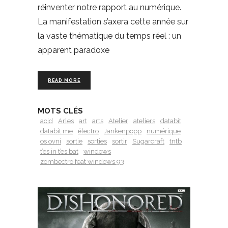
réinventer notre rapport au numérique.
La manifestation s’axera cette année sur
la vaste thématique du temps réel : un
apparent paradoxe
READ MORE
MOTS CLÉS
acid
Arles
art
arts
Atelier
ateliers
databit
databit.me
électro
Jankenpopp
numérique
os ovni
sortie
sorties
sortir
Sugarcraft
tntb
t’es in t’es bat
windows
zombectro feat windows 93