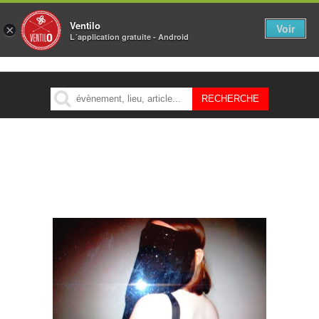
Ventilo
Voir
×
L´application gratuite - Android
MENU