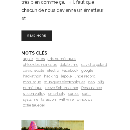
très bien comme ça. « Il faut que
chacun de nous devienne un émetteur,
et
READ MORE
MOTS CLÉS
apple
Arles
arts numériques
chloe desmoineaux
databit.me
david le polard
david lepole
électro
Facebook
google
hackathon
hacking
lepole
linge record
morusque
musiques electroniques
nao
nlf3
numérique
reeve Schumacher
Reso-nance
silicon valley
smart city
sorties
sortir
systaime
tarascon
will wire
windows
zofie taueber