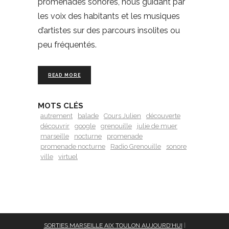
promenades sonores, nous guidant par
les voix des habitants et les musiques
d’artistes sur des parcours insolites ou
peu fréquentés.
READ MORE
MOTS CLÉS
autrement
balade
Cours Julien
découverte
découvrir
google
grenouille
julie de muer
marseille
nocturne
promenade
promenade nocturne
Radio Grenouille
sonore
ville
virtuel
SORTIES MARSEILLE AIX TOULON AUJOURD'HUI
|