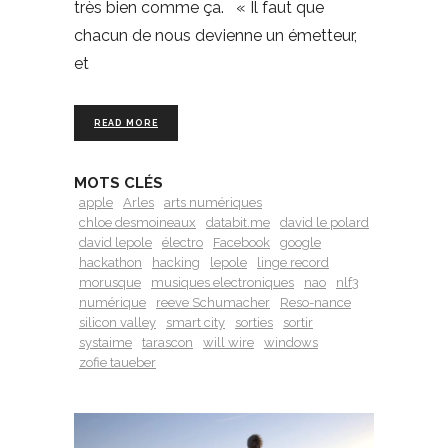
très bien comme ça. « Il faut que
chacun de nous devienne un émetteur,
et
READ MORE
MOTS CLÉS
apple
Arles
arts numériques
chloe desmoineaux
databit.me
david le polard
david lepole
électro
Facebook
google
hackathon
hacking
lepole
linge record
morusque
musiques electroniques
nao
nlf3
numérique
reeve Schumacher
Reso-nance
silicon valley
smart city
sorties
sortir
systaime
tarascon
will wire
windows
zofie taueber