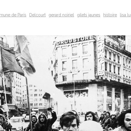
une de Paris
Delcourt
gerard noiriel
gilets jaunes
histoire
lisa l