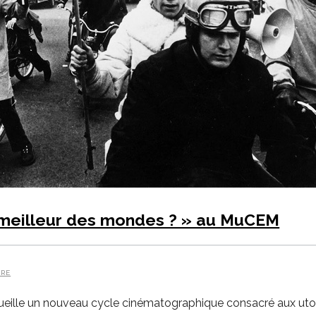
 meilleur des mondes ? » au MuCEM
ARE
ueille un nouveau cycle cinématographique consacré aux utopie