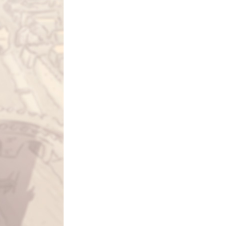
La Ville-sans-Nom, Marseille
dans la bouche de ceux qui
l’assassinent
de Bruno Le
Dantec