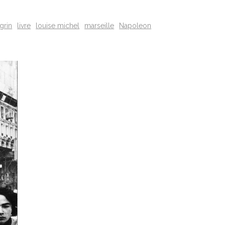
ugrin
livre
louise michel
marseille
Napoleon