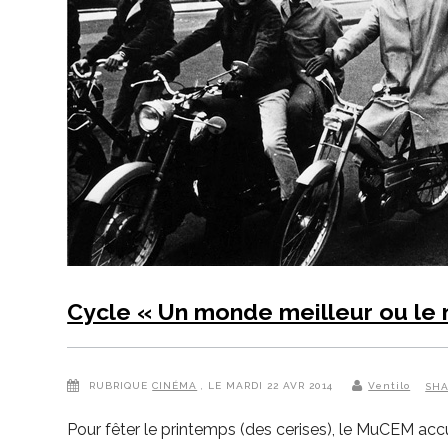
Cycle « Un monde meilleur ou le
RUBRIQUE
CINÉMA
, LE MARDI 22 AVR 2014
Ventilo
SH
Pour fêter le printemps (des cerises), le MuCEM acc