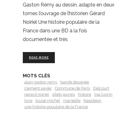
Gaston Rémy au dessin, adapte en deux
tomes l’ouvrage de l’historien Gérard
Noiriel Une histoire populaire de la
France dans une BD à la fois
documentée et très
READ MORE
MOTS CLÉS
alain gaston remy
bande dessinée
clement xavier
Commune de Paris
Delcourt
gerard noiriel
gilets jaunes
histoire
lisa lugrin
livre
louise michel
marseille
Napoleon
une histoire populaire de la France