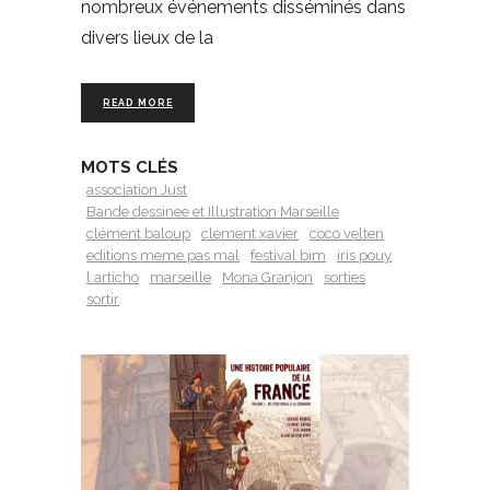
nombreux événements disséminés dans
divers lieux de la
READ MORE
MOTS CLÉS
association Just
Bande dessinee et Illustration Marseille
clément baloup
clement xavier
coco velten
editions meme pas mal
festival bim
iris pouy
l articho
marseille
Mona Granjon
sorties
sortir