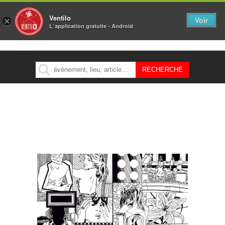
Ventilo
Voir
×
L´application gratuite - Android
MENU