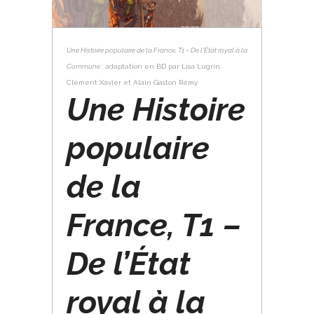
Une Histoire populaire de la France, T1 – De l’État royal à la
Commune
: adaptation en BD par Lisa Lugrin,
Clément Xavier et Alain Gaston Rémy
Une Histoire
populaire
de la
France, T1 –
De l’État
royal à la