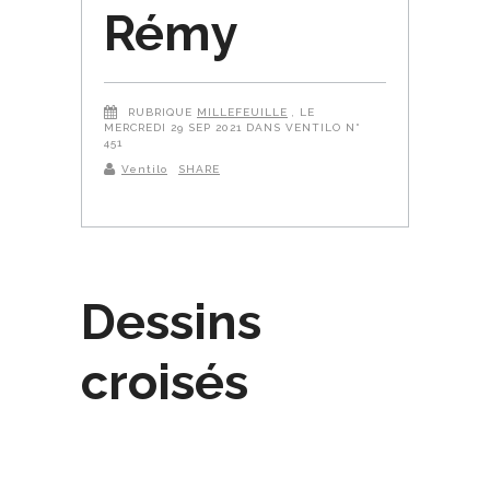
Rémy
RUBRIQUE
MILLEFEUILLE
, LE
MERCREDI 29 SEP 2021 DANS VENTILO N°
451
Ventilo
SHARE
Dessins
croisés