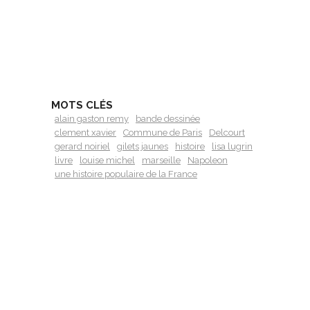
MOTS CLÉS
alain gaston remy
bande dessinée
clement xavier
Commune de Paris
Delcourt
gerard noiriel
gilets jaunes
histoire
lisa lugrin
livre
louise michel
marseille
Napoleon
une histoire populaire de la France