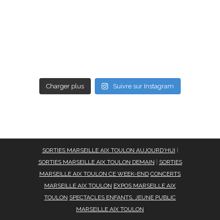
Charger plus
Suivre sur Instagram
SORTIES MARSEILLE AIX TOULON AUJOURD'HUI
|
SORTIES MARSEILLE AIX TOULON DEMAIN
|
SORTIES
MARSEILLE AIX TOULON CE WEEK-END
CONCERTS
MARSEILLE AIX TOULON
EXPOS MARSEILLE AIX
TOULON
SPECTACLES ENFANTS, JEUNE PUBLIC
MARSEILLE AIX TOULON