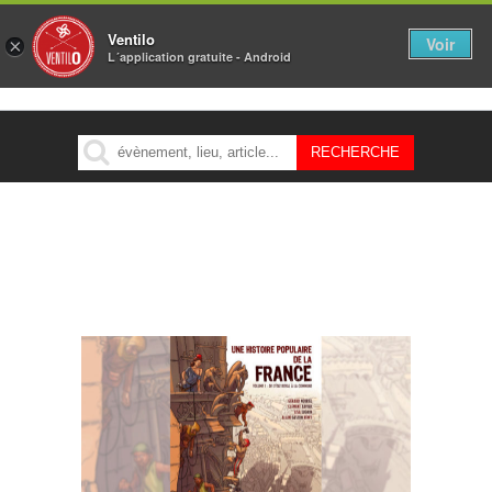
Ventilo
Voir
×
L´application gratuite - Android
MENU