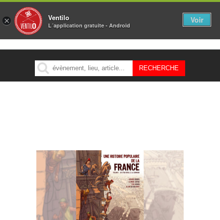
Ventilo
Voir
×
L´application gratuite - Android
MENU