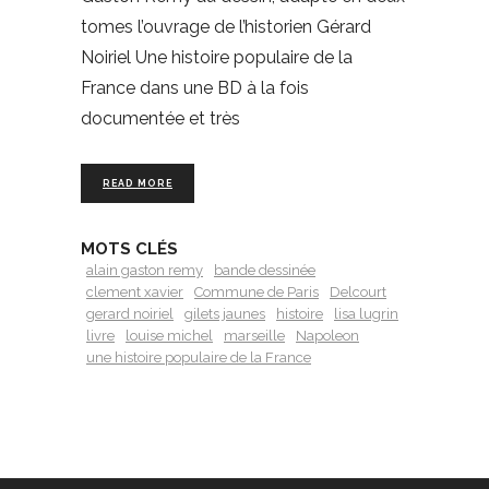
tomes l’ouvrage de l’historien Gérard
Noiriel Une histoire populaire de la
France dans une BD à la fois
documentée et très
READ MORE
MOTS CLÉS
alain gaston remy
bande dessinée
clement xavier
Commune de Paris
Delcourt
gerard noiriel
gilets jaunes
histoire
lisa lugrin
livre
louise michel
marseille
Napoleon
une histoire populaire de la France