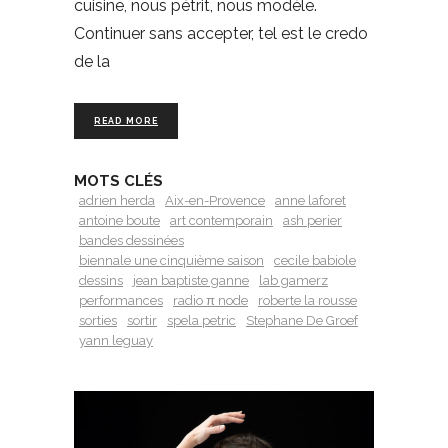
cuisine, nous pétrit, nous modèle.
Continuer sans accepter, tel est le credo
de la
READ MORE
MOTS CLÉS
adrien herda
Aix-en-Provence
anne laforet
antoine boute
art contemporain
ash perier
bandes dessinées
biennale une cinquième saison
cecile babiole
dessins
jean baptiste ganne
lab gamerz
performances
radio π node
roberte la rousse
sorties
sortir
spela petric
Stephane De Groef
yann leguay