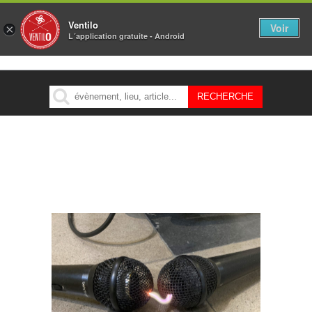
Ventilo
Voir
×
L´application gratuite - Android
MENU