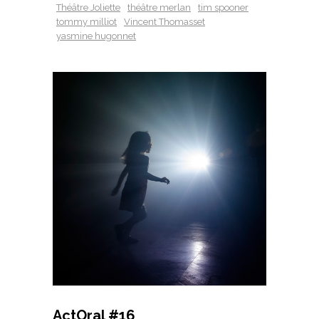
Théâtre Joliette
théâtre merlan
tim spooner
tommy milliot
Vincent Thomasset
yasmine hugonnet
ActOral #16