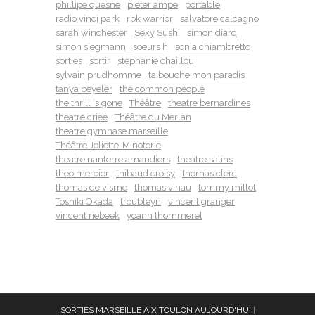
phillipe quesne
pieter ampe
portable
radio vinci park
rbk warrior
salvatore calcagno
sarah winchester
Sexy Sushi
simon diard
simon siegmann
soeurs h
sonia chiambretto
sorties
sortir
stephanie chaillou
sylvain prudhomme
ta bouche mon paradis
tanya beyeler
the common people
the thrill is gone
Théâtre
theatre bernardines
theatre criee
Théâtre du Merlan
theatre gymnase marseille
Théâtre Joliette-Minoterie
theatre nanterre amandiers
theatre salins
theo mercier
thibaud croisy
thomas clerc
thomas de visme
thomas vinau
tommy millot
Toshiki Okada
troubleyn
vincent granger
vincent riebeek
yoann thommerel
SORTIES MARSEILLE AIX TOULON AUJOURD'HUI
|