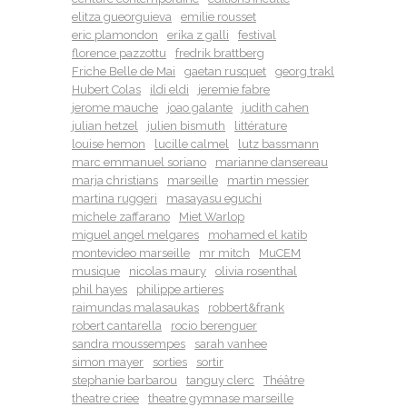
elitza gueorguieva
emilie rousset
eric plamondon
erika z galli
festival
florence pazzottu
fredrik brattberg
Friche Belle de Mai
gaetan rusquet
georg trakl
Hubert Colas
ildi eldi
jeremie fabre
jerome mauche
joao galante
judith cahen
julian hetzel
julien bismuth
littérature
louise hemon
lucille calmel
lutz bassmann
marc emmanuel soriano
marianne dansereau
marja christians
marseille
martin messier
martina ruggeri
masayasu eguchi
michele zaffarano
Miet Warlop
miguel angel melgares
mohamed el katib
montevideo marseille
mr mitch
MuCEM
musique
nicolas maury
olivia rosenthal
phil hayes
philippe artieres
raimundas malasaukas
robbert&frank
robert cantarella
rocio berenguer
sandra moussempes
sarah vanhee
simon mayer
sorties
sortir
stephanie barbarou
tanguy clerc
Théâtre
theatre criee
theatre gymnase marseille