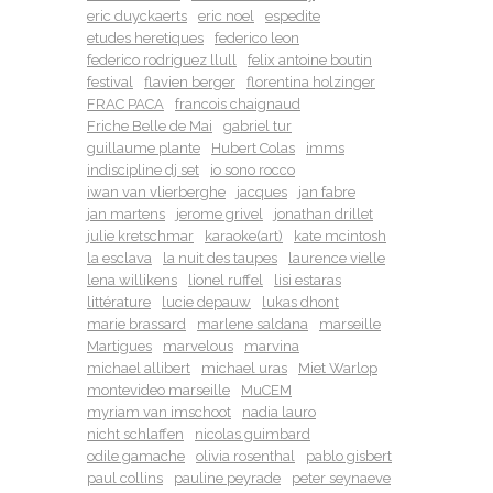
eric duyckaerts
eric noel
espedite
etudes heretiques
federico leon
federico rodriguez llull
felix antoine boutin
festival
flavien berger
florentina holzinger
FRAC PACA
francois chaignaud
Friche Belle de Mai
gabriel tur
guillaume plante
Hubert Colas
imms
indiscipline dj set
io sono rocco
iwan van vlierberghe
jacques
jan fabre
jan martens
jerome grivel
jonathan drillet
julie kretschmar
karaoke(art)
kate mcintosh
la esclava
la nuit des taupes
laurence vielle
lena willikens
lionel ruffel
lisi estaras
littérature
lucie depauw
lukas dhont
marie brassard
marlene saldana
marseille
Martigues
marvelous
marvina
michael allibert
michael uras
Miet Warlop
montevideo marseille
MuCEM
myriam van imschoot
nadia lauro
nicht schlaffen
nicolas guimbard
odile gamache
olivia rosenthal
pablo gisbert
paul collins
pauline peyrade
peter seynaeve