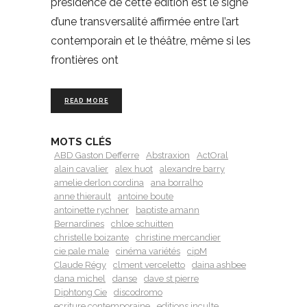
présidence de cette édition est le signe
d’une transversalité affirmée entre l’art
contemporain et le théâtre, même si les
frontières ont
READ MORE
MOTS CLÉS
ABD Gaston Defferre
Abstraxion
ActOral
alain cavalier
alex huot
alexandre barry
amelie derlon cordina
ana borralho
anne thierault
antoine boute
antoinette rychner
baptiste amann
Bernardines
chloe schuitten
christelle boizante
christine mercandier
cie pale male
cinéma variétés
cipM
Claude Régy
clment verceletto
daina ashbee
dana michel
danse
dave st pierre
Diphtong Cie
discodromo
ecriture contemporaine
editions inculte