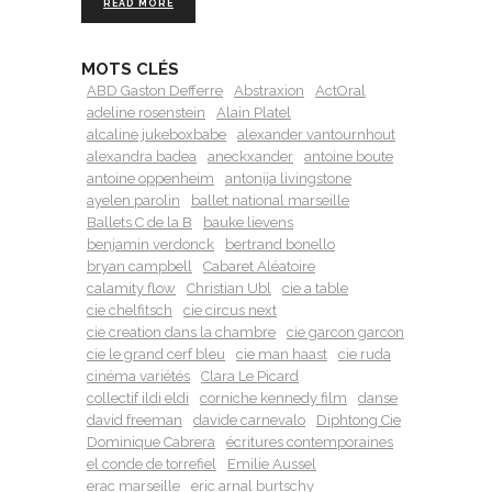
READ MORE
MOTS CLÉS
ABD Gaston Defferre
Abstraxion
ActOral
adeline rosenstein
Alain Platel
alcaline jukeboxbabe
alexander vantournhout
alexandra badea
aneckxander
antoine boute
antoine oppenheim
antonija livingstone
ayelen parolin
ballet national marseille
Ballets C de la B
bauke lievens
benjamin verdonck
bertrand bonello
bryan campbell
Cabaret Aléatoire
calamity flow
Christian Ubl
cie a table
cie chelfitsch
cie circus next
cie creation dans la chambre
cie garcon garcon
cie le grand cerf bleu
cie man haast
cie ruda
cinéma variétés
Clara Le Picard
collectif ildi eldi
corniche kennedy film
danse
david freeman
davide carnevalo
Diphtong Cie
Dominique Cabrera
écritures contemporaines
el conde de torrefiel
Emilie Aussel
erac marseille
eric arnal burtschy