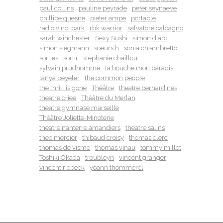
paul collins
pauline peyrade
peter seynaeve
phillipe quesne
pieter ampe
portable
radio vinci park
rbk warrior
salvatore calcagno
sarah winchester
Sexy Sushi
simon diard
simon siegmann
soeurs h
sonia chiambretto
sorties
sortir
stephanie chaillou
sylvain prudhomme
ta bouche mon paradis
tanya beyeler
the common people
the thrill is gone
Théâtre
theatre bernardines
theatre criee
Théâtre du Merlan
theatre gymnase marseille
Théâtre Joliette-Minoterie
theatre nanterre amandiers
theatre salins
theo mercier
thibaud croisy
thomas clerc
thomas de visme
thomas vinau
tommy millot
Toshiki Okada
troubleyn
vincent granger
vincent riebeek
yoann thommerel