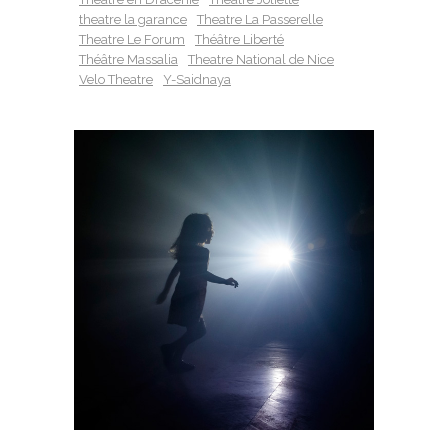
theatre la garance
Theatre La Passerelle
Theatre Le Forum
Théâtre Liberté
Théâtre Massalia
Theatre National de Nice
Velo Theatre
Y-Saidnaya