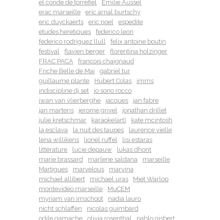
el conde de torrefiel
Emilie Aussel
erac marseille
eric arnal burtschy
eric duyckaerts
eric noel
espedite
etudes heretiques
federico leon
federico rodriguez llull
felix antoine boutin
festival
flavien berger
florentina holzinger
FRAC PACA
francois chaignaud
Friche Belle de Mai
gabriel tur
guillaume plante
Hubert Colas
imms
indiscipline dj set
io sono rocco
iwan van vlierberghe
jacques
jan fabre
jan martens
jerome grivel
jonathan drillet
julie kretschmar
karaoke(art)
kate mcintosh
la esclava
la nuit des taupes
laurence vielle
lena willikens
lionel ruffel
lisi estaras
littérature
lucie depauw
lukas dhont
marie brassard
marlene saldana
marseille
Martigues
marvelous
marvina
michael allibert
michael uras
Miet Warlop
montevideo marseille
MuCEM
myriam van imschoot
nadia lauro
nicht schlaffen
nicolas guimbard
odile gamache
olivia rosenthal
pablo gisbert