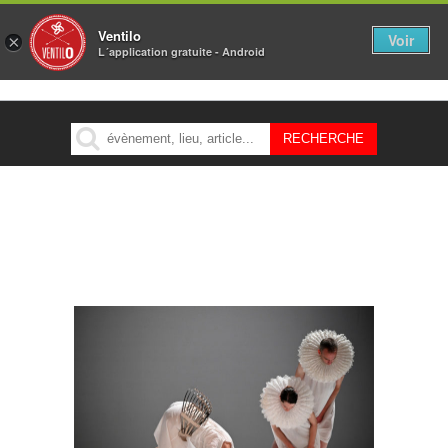
Ventilo
Voir
×
L´application gratuite - Android
MENU