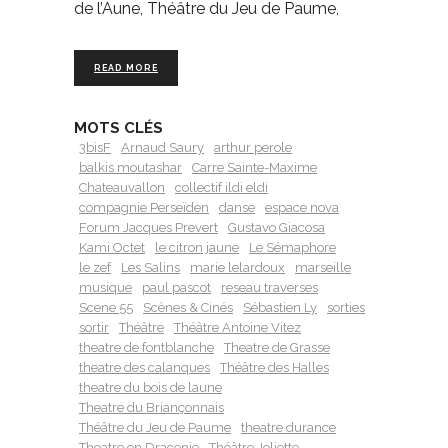
de l’Aune, Théâtre du Jeu de Paume,
READ MORE
MOTS CLÉS
3bisF
Arnaud Saury
arthur perole
balkis moutashar
Carre Sainte-Maxime
Chateauvallon
collectif ildi eldi
compagnie Perseïden
danse
espace nova
Forum Jacques Prevert
Gustavo Giacosa
Kami Octet
le citron jaune
Le Sémaphore
le zef
Les Salins
marie lelardoux
marseille
musique
paul pascot
reseau traverses
Scene 55
Scènes & Cinés
Sébastien Ly
sorties
sortir
Théâtre
Théâtre Antoine Vitez
theatre de fontblanche
Theatre de Grasse
theatre des calanques
Théâtre des Halles
theatre du bois de laune
Theatre du Briançonnais
Théâtre du Jeu de Paume
theatre durance
Theatre en Dracenie
Théâtre Joliette