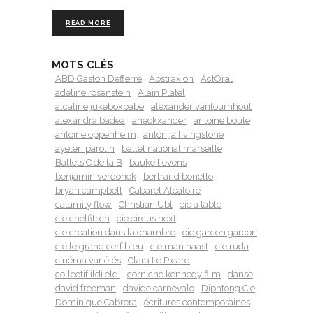
READ MORE
MOTS CLÉS
ABD Gaston Defferre
Abstraxion
ActOral
adeline rosenstein
Alain Platel
alcaline jukeboxbabe
alexander vantournhout
alexandra badea
aneckxander
antoine boute
antoine oppenheim
antonija livingstone
ayelen parolin
ballet national marseille
Ballets C de la B
bauke lievens
benjamin verdonck
bertrand bonello
bryan campbell
Cabaret Aléatoire
calamity flow
Christian Ubl
cie a table
cie chelfitsch
cie circus next
cie creation dans la chambre
cie garcon garcon
cie le grand cerf bleu
cie man haast
cie ruda
cinéma variétés
Clara Le Picard
collectif ildi eldi
corniche kennedy film
danse
david freeman
davide carnevalo
Diphtong Cie
Dominique Cabrera
écritures contemporaines