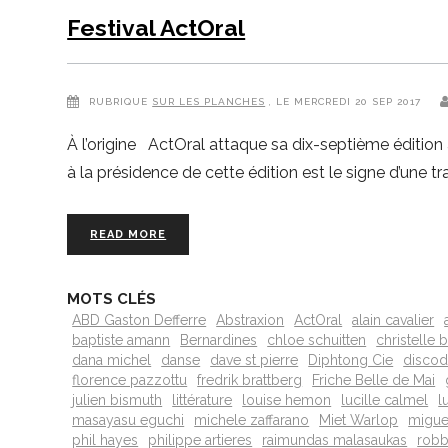
Festival ActOral
RUBRIQUE
SUR LES PLANCHES
, LE MERCREDI 20 SEP 2017
À l’origine ActOral attaque sa dix-septième édition
à la présidence de cette édition est le signe d’une tr
READ MORE
MOTS CLÉS
ABD Gaston Defferre
Abstraxion
ActOral
alain cavalier
baptiste amann
Bernardines
chloe schuitten
christelle 
dana michel
danse
dave st pierre
Diphtong Cie
disco
florence pazzottu
fredrik brattberg
Friche Belle de Mai
julien bismuth
littérature
louise hemon
lucille calmel
l
masayasu eguchi
michele zaffarano
Miet Warlop
migue
phil hayes
philippe artieres
raimundas malasaukas
robb