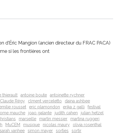
ion d’Éric Mangion (ancien directeur du FRAC PACA)
me si les frontières ont
 thierault
antoine boute
antoinette rychner
Claude Régy
clment verceletto
daina ashbee
emilie rousset
eric plamondon
erika z galli
festival
rome mauche
joao galante
judith cahen
julian hetzel
hristians
marseille
martin messier
martina ruggeri
ch
MuCEM
musique
nicolas maury
olivia rosenthal
sarah vanhee
simon mayer
sorties
sortir