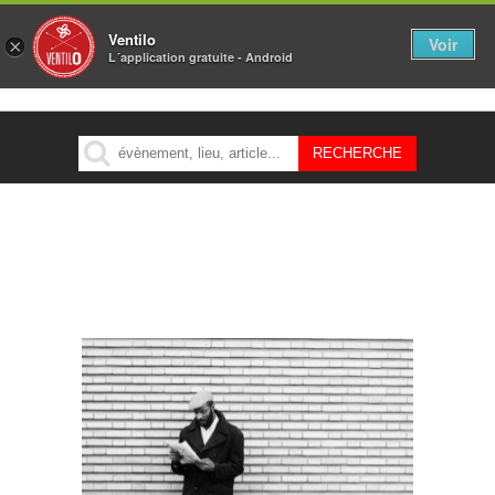
Ventilo
Voir
×
L´application gratuite - Android
MENU