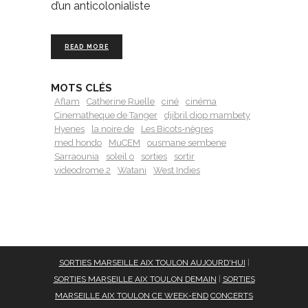
d’un anticolonialiste
READ MORE
MOTS CLÉS
Aflam
Catherine Ruelle
ciné
cinéma
Cinematheque de Tanger
djibril diop mambety
Hyenes
la noire de
Les Bicots-nègres
med hondo
MuCEM
ousmane sembene
Sarraounia
soleil o
sorties
sortir
videodrome 2
Watani
West Indies
SORTIES MARSEILLE AIX TOULON AUJOURD'HUI
|
SORTIES MARSEILLE AIX TOULON DEMAIN
|
SORTIES
MARSEILLE AIX TOULON CE WEEK-END
CONCERTS