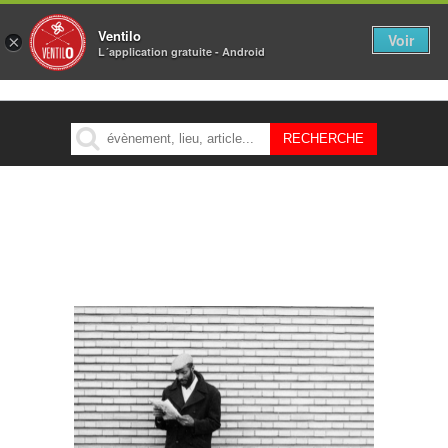
Ventilo
Voir
×
L´application gratuite - Android
MENU