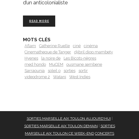
d’un anticolonialiste
READ MORE
MOTS CLÉS
Aflam
Catherine Ruelle
ciné
cinéma
Cinematheque de Tanger
djibril diop mambety
Hyenes
la noire de
Les Bicots-nègres
med hondo
MuCEM
ousmane sembene
Sarraounia
soleil o
sorties
sortir
videodrome 2
Watani
West Indies
SORTIES MARSEILLE AIX TOULON AUJOURD'HUI
|
SORTIES MARSEILLE AIX TOULON DEMAIN
|
SORTIES
MARSEILLE AIX TOULON CE WEEK-END
CONCERTS