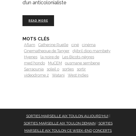
d’un anticolonialiste
READ MORE
MOTS CLÉS
Aflam
Catherine Ruelle
ciné
cinéma
Cinematheque de Tanger
djibril diop mambety
Hyenes
la noire de
Les Bicots-nègres
med hondo
MuCEM
ousmane sembene
Sarraounia
soleil o
sorties
sortir
videodrome 2
Watani
West Indies
SORTIES MARSEILLE AIX TOULON AUJOURD'HUI
|
SORTIES MARSEILLE AIX TOULON DEMAIN
|
SORTIES
MARSEILLE AIX TOULON CE WEEK-END
CONCERTS